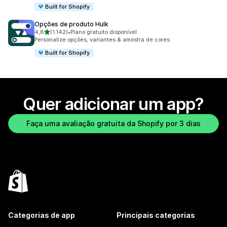
Built for Shopify
Opções de produto Hulk
de 5 estrelas
4,8
(1.142)
•
Plano gratuito disponível
1142 avaliações ao todo
Personalize opções, variantes & amostra de cores.
Built for Shopify
Quer adicionar um app?
Faça uma avaliação gratuita da Shopify por 3 dias
Categorias de app
Principais categorias