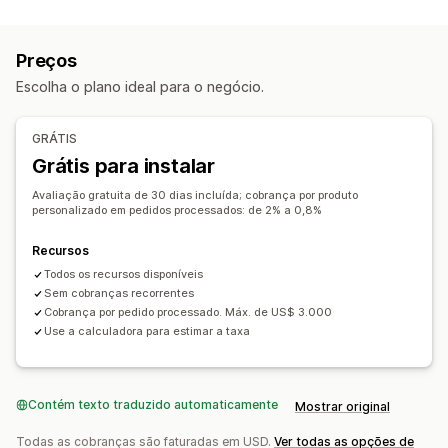
Tipos de arquivo
Datas
Dimensões
Menus suspensos
Upload de arquivo
PNG
JPEG
PSD
PDF
Excel
Imagens
Várias seleções
Números
Botões de rádio
Preços
Regras personalizadas
Texto personalizado
Embalagem de presente
Escolha o plano ideal para o negócio.
CSS personalizado
HTML personalizado
Gerenciamento de arquivos
Gráficos de tamanhos
Pré-visualização
Tradução
Recorte de imagem
Rotação de imagem
GRÁTIS
Importação e exportação
Exibição de variantes
Otimização de imagens
Adicionar texto
Grátis para instalar
Fonte personalizada
Modelos
Campos personalizados
Preços
Avaliação gratuita de 30 dias incluída; cobrança por produto
Pré-visualização
Importação e exportação
Preços em massa
Preços condicionais
personalizado em pedidos processados: de 2% a 0,8%
Download de arquivo
Impressão
Preços personalizados
Preços dinâmicos
Recursos
Opções de desconto
Complementos
Todos os recursos disponíveis
Acréscimos variantes
Cobranças de configuração
Sem cobranças recorrentes
Preços por nível
Acréscimos prêmio
Cobrança por pedido processado. Máx. de US$ 3.000
Use a calculadora para estimar a taxa
Estoque
Ocultar fora de estoque
Gerenciamento de SKU
Disponibilidade de estoque
Exibição de estoque
Contém texto traduzido automaticamente
Mostrar original
Atualizações manuais
Atualizações automáticas
Todas as cobranças são faturadas em USD.
Ver todas as opções de