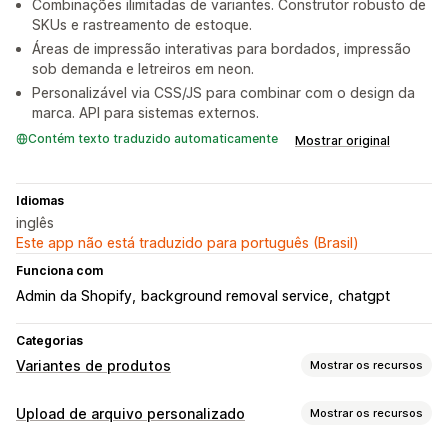
Combinações ilimitadas de variantes. Construtor robusto de
SKUs e rastreamento de estoque.
Áreas de impressão interativas para bordados, impressão
sob demanda e letreiros em neon.
Personalizável via CSS/JS para combinar com o design da
marca. API para sistemas externos.
Contém texto traduzido automaticamente
Mostrar original
Idiomas
inglês
Este app não está traduzido para português (Brasil)
Funciona com
Admin da Shopify
background removal service
chatgpt
Categorias
Variantes de produtos
Mostrar os recursos
Personalização
Upload de arquivo personalizado
Mostrar os recursos
Caixas de seleção
Amostras
Lógica condicional
Fontes