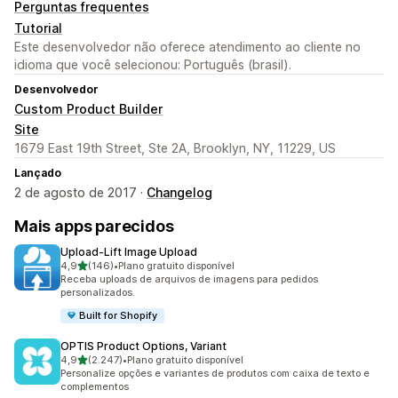
Perguntas frequentes
Tutorial
Este desenvolvedor não oferece atendimento ao cliente no
idioma que você selecionou: Português (brasil).
Desenvolvedor
Custom Product Builder
Site
1679 East 19th Street, Ste 2A, Brooklyn, NY, 11229, US
Lançado
2 de agosto de 2017 ·
Changelog
Mais apps parecidos
Upload‑Lift Image Upload
de 5 estrelas
4,9
(146)
•
Plano gratuito disponível
146 avaliações ao todo
Receba uploads de arquivos de imagens para pedidos
personalizados.
Built for Shopify
OPTIS Product Options, Variant
de 5 estrelas
4,9
(2.247)
•
Plano gratuito disponível
2247 avaliações ao todo
Personalize opções e variantes de produtos com caixa de texto e
complementos