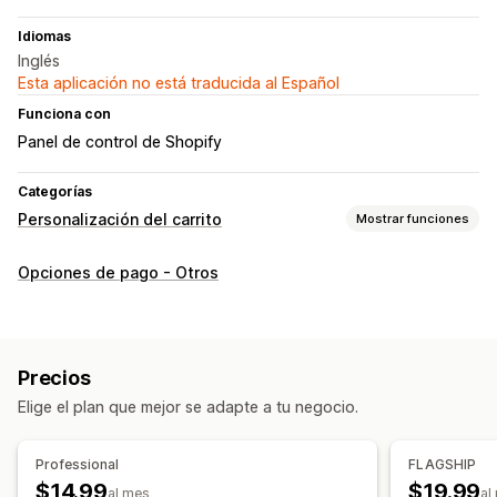
Idiomas
Inglés
Esta aplicación no está traducida al Español
Funciona con
Panel de control de Shopify
Categorías
Personalización del carrito
Mostrar funciones
Visualización de carrito
Opciones de pago - Otros
Estilos personalizados
Reglas personalizadas
CSS personalizado
Campos de descuento
Promociones
Carrito lateral
Casilla de verificación de Términos
Precios
Hacer una venta adicional
Elige el plan que mejor se adapte a tu negocio.
Cargos adicionales
Professional
FLAGSHIP
Personalización de pago
$14.99
$19.99
al mes
al