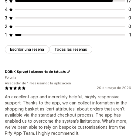
5
17
4
0
3
0
2
0
1
1
Escribir una reseña
Todas las reseñas
DOINK Sprzęt i akcesoria do tatuażu
Polonia
Alrededor de 1 mes usando la aplicación
20 de mayo de 2026
An excellent app and incredibly helpful, highly responsive
support. Thanks to the app, we can collect information in the
shopping basket as ‘cart attributes’ about orders that aren’t
available via the standard checkout process. The app has
enabled us to overcome the system’s limitations. What’s more,
we’ve been able to rely on bespoke customisations from the
Pify App Team. I highly recommend it.