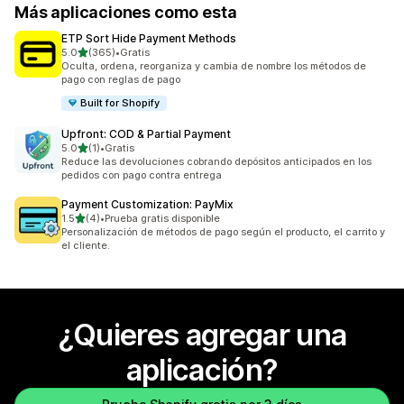
Más aplicaciones como esta
ETP Sort Hide Payment Methods
de 5 estrellas
5.0
(365)
•
Gratis
365 reseñas en total
Oculta, ordena, reorganiza y cambia de nombre los métodos de
pago con reglas de pago
Built for Shopify
Upfront: COD & Partial Payment
de 5 estrellas
5.0
(1)
•
Gratis
1 reseñas en total
Reduce las devoluciones cobrando depósitos anticipados en los
pedidos con pago contra entrega
Payment Customization: PayMix
de 5 estrellas
1.5
(4)
•
Prueba gratis disponible
4 reseñas en total
Personalización de métodos de pago según el producto, el carrito y
el cliente.
¿Quieres agregar una
aplicación?