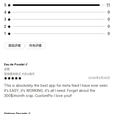
5
11
4
0
3
0
2
0
1
0
撰寫評價
所有評價
Eau de Poudel
波蘭
使用應用程式 大約2個月
2026年5月26日
This is absolutely the best app for meta feed I have ever seen.
It's EASY, it's WORKING, it's all I need. Forget about the
300$/month crap. CustomPix I love you!!
Vintage Decants