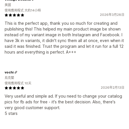
美國
使用應用程式 大約14小時
2026年3月28日
This is the perfect app, thank you so much for creating and
publishing this! This helped my main product image be shown
instead of my variant image in both Instagram and Facebook. I
have 3k in variants, it didn't sync them all at once, even when it
said it was finished. Trust the program and let it run for a full 12
hours and everything is perfect. A+++
vochi
烏克蘭
使用應用程式 10天
2026年2月13日
Very useful and simple ad. If you need to change your catalog
pics for fb ads for free - it's the best decision. Also, there's
very good customer support.
5 stars