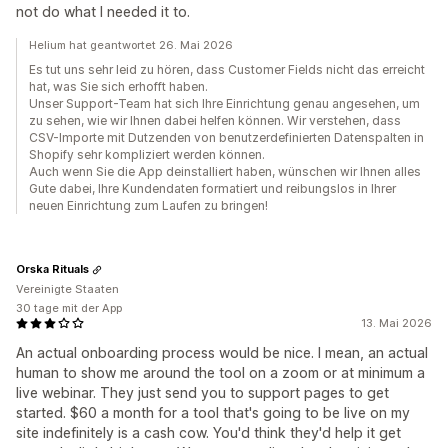
not do what I needed it to.
Helium hat geantwortet 26. Mai 2026
Es tut uns sehr leid zu hören, dass Customer Fields nicht das erreicht
hat, was Sie sich erhofft haben.
Unser Support-Team hat sich Ihre Einrichtung genau angesehen, um
zu sehen, wie wir Ihnen dabei helfen können. Wir verstehen, dass
CSV-Importe mit Dutzenden von benutzerdefinierten Datenspalten in
Shopify sehr kompliziert werden können.
Auch wenn Sie die App deinstalliert haben, wünschen wir Ihnen alles
Gute dabei, Ihre Kundendaten formatiert und reibungslos in Ihrer
neuen Einrichtung zum Laufen zu bringen!
Orska Rituals
Vereinigte Staaten
30 tage mit der App
13. Mai 2026
An actual onboarding process would be nice. I mean, an actual
human to show me around the tool on a zoom or at minimum a
live webinar. They just send you to support pages to get
started. $60 a month for a tool that's going to be live on my
site indefinitely is a cash cow. You'd think they'd help it get