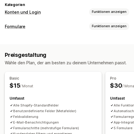
Kategorien
Konten und Login
Funktionen anzeigen
Kunden-Logins
Formulare
Funktionen anzeigen
E-Mail-Verifizierung
Formulararten
Kundenbetreuung
Apps
Kontakte
Benutzerdefiniert
Feedback
Kundenportal
Profile
Tagging
Aktivierungslink
Preisgestaltung
Datei-Upload
Mehrstufig
Registrierungen
Umfragen
Registrierungsformulare
Benutzerdefinierte Felder
Wähle den Plan, der am besten zu deinem Unternehmen passt.
Großhandel
Zugriffskontrolle
Anpassung
Basic
Pro
Anfragen genehmigen
Benutzerdefinierte Regeln
Drag-&-Drop-Editor
Benutzerdefinierte Felder
$15
$30
/ Monat
/ Mona
Benutzerdefinierte CSS
Eingebettete Formulare
E-Mail-Vorlagen
Dynamische Logik
Bedingte Logik
Umfasst
Umfasst
Alle Shopify-Standardfelder
Alle Funktio
Datenmanagement
Benutzerdefinierte Felder (Metafelder)
Automatisc
E-Mail-Antworten
Feldvalidierung
Automatische Synchronisierung
Formularrege
E-Mail-Benachrichtigungen
App-Integra
Datenexport
Dashboard
Formulargrenzen
Formularschritte (mehrstufige Formulare)
5 Formulare
Status-Tracking
Verlauf
Analysen
CAPTCHA
Kundendaten filtern und exportieren