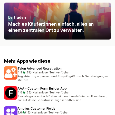
Leitfaden
Mach es Käufer:innen einfach, alles an
einem zentralen Ort zu verwalten.
Mehr Apps wie diese
Talon Advanced Registration
von 5 Sternen
4,9
(39)
•
Kostenloser Test verfügbar
39 Rezensionen insgesamt
Registrierung anpassen und Shop-Zugriff durch Genehmigungen
steuern
AAA ‑ Custom Form Builder App
von 5 Sternen
4,8
(83)
•
Kostenloser Test verfügbar
83 Rezensionen insgesamt
Sammle ganz einfach Daten mit benutzerdefinierten Formularen,
die auf deine Bedürfnisse zugeschnitten sind.
Amplius Customer Fields
von 5 Sternen
3,6
(15)
•
Kostenloser Test verfügbar
15 Rezensionen insgesamt