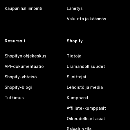
Kaupan hallinnointi
Lähetys
Valuutta ja käännös
Resurssit
Shopify
Shopifyn ohjekeskus
Tietoja
API-dokumentaatio
Uramahdollisuudet
Shopify-yhteisö
Sijoittajat
Shopify-blogi
Lehdistö ja media
Tutkimus
Kumppanit
Affiliate-kumppanit
Oikeudelliset asiat
Palvelun tila