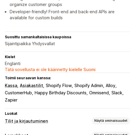
organize customer groups
Developer-friendly! Front-end and back-end APIs are
available for custom builds
Suosittu samankaltaisissa kaupoissa
Sijaintipaikka Yhdysvallat
Kielet
Englanti
Tätä sovellusta ei ole käännetty kielelle Suomi
Toimii seuraavan kanssa:
Kassa
Asiakastilit
Shopify Flow
Shopify Admin
Alloy
CustomerHub
Happy Birthday Discounts
Omnisend
Slack
Zapier
Luokat
Tilit ja kirjautuminen
Näytä ominaisuudet
Asiakkaiden kirjautuminen