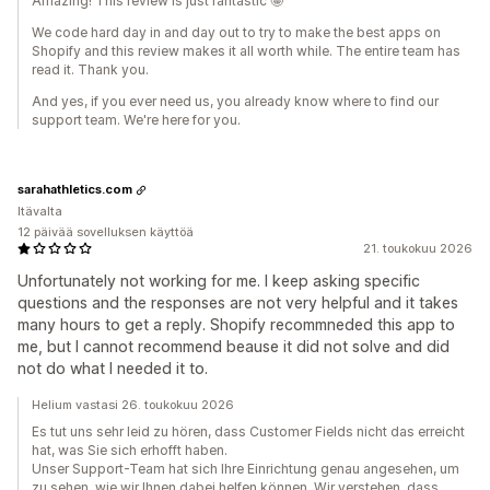
Amazing! This review is just fantastic 🤩
We code hard day in and day out to try to make the best apps on
Shopify and this review makes it all worth while. The entire team has
read it. Thank you.
And yes, if you ever need us, you already know where to find our
support team. We're here for you.
sarahathletics.com
Itävalta
12 päivää sovelluksen käyttöä
21. toukokuu 2026
Unfortunately not working for me. I keep asking specific
questions and the responses are not very helpful and it takes
many hours to get a reply. Shopify recommneded this app to
me, but I cannot recommend beause it did not solve and did
not do what I needed it to.
Helium vastasi 26. toukokuu 2026
Es tut uns sehr leid zu hören, dass Customer Fields nicht das erreicht
hat, was Sie sich erhofft haben.
Unser Support-Team hat sich Ihre Einrichtung genau angesehen, um
zu sehen, wie wir Ihnen dabei helfen können. Wir verstehen, dass