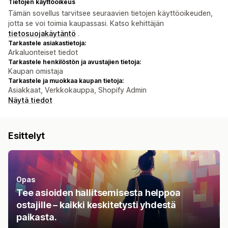
Tietojen käyttöoikeus
Tämän sovellus tarvitsee seuraavien tietojen käyttöoikeuden,
jotta se voi toimia kaupassasi. Katso kehittäjän
tietosuojakäytäntö
.
Tarkastele asiakastietoja:
Arkaluonteiset tiedot
Tarkastele henkilöstön ja avustajien tietoja:
Kaupan omistaja
Tarkastele ja muokkaa kaupan tietoja:
Asiakkaat, Verkkokauppa, Shopify Admin
Näytä tiedot
Esittelyt
Opas
Tee asioiden hallitsemisesta helppoa
ostajille – kaikki keskitetysti yhdestä
paikasta.