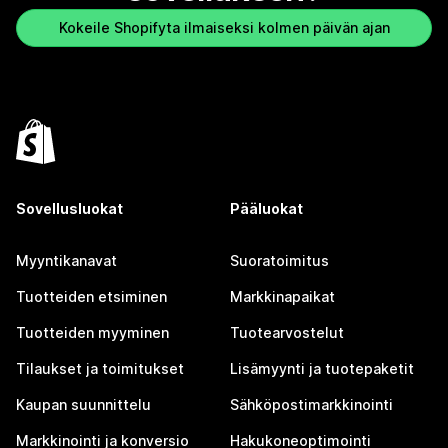
Kokeile Shopifyta ilmaiseksi kolmen päivän ajan
Sovellusluokat
Pääluokat
Myyntikanavat
Suoratoimitus
Tuotteiden etsiminen
Markkinapaikat
Tuotteiden myyminen
Tuotearvostelut
Tilaukset ja toimitukset
Lisämyynti ja tuotepaketit
Kaupan suunnittelu
Sähköpostimarkkinointi
Markkinointi ja konversio
Hakukoneoptimointi