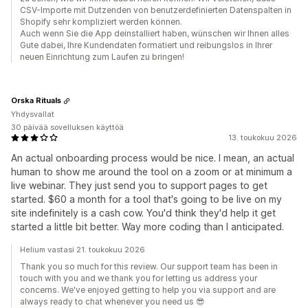
CSV-Importe mit Dutzenden von benutzerdefinierten Datenspalten in
Shopify sehr kompliziert werden können.
Auch wenn Sie die App deinstalliert haben, wünschen wir Ihnen alles
Gute dabei, Ihre Kundendaten formatiert und reibungslos in Ihrer
neuen Einrichtung zum Laufen zu bringen!
Orska Rituals
Yhdysvallat
30 päivää sovelluksen käyttöä
13. toukokuu 2026
An actual onboarding process would be nice. I mean, an actual
human to show me around the tool on a zoom or at minimum a
live webinar. They just send you to support pages to get
started. $60 a month for a tool that's going to be live on my
site indefinitely is a cash cow. You'd think they'd help it get
started a little bit better. Way more coding than I anticipated.
Helium vastasi 21. toukokuu 2026
Thank you so much for this review. Our support team has been in
touch with you and we thank you for letting us address your
concerns. We've enjoyed getting to help you via support and are
always ready to chat whenever you need us 😎