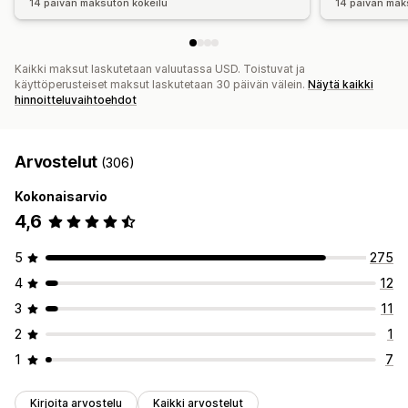
14 päivän maksuton kokeilu
14 päivän mak
Kaikki maksut laskutetaan valuutassa USD. Toistuvat ja
käyttöperusteiset maksut laskutetaan 30 päivän välein.
Näytä kaikki
hinnoitteluvaihtoehdot
Arvostelut
(306)
Kokonaisarvio
4,6
5
275
4
12
3
11
2
1
1
7
Kirjoita arvostelu
Kaikki arvostelut