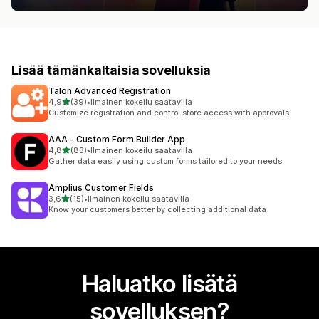
Lisää tämänkaltaisia sovelluksia
Talon Advanced Registration
/ 5 tähteä
4,9
(39)
•
Ilmainen kokeilu saatavilla
39 arvostelua yhteensä
Customize registration and control store access with approvals
AAA ‑ Custom Form Builder App
/ 5 tähteä
4,8
(83)
•
Ilmainen kokeilu saatavilla
83 arvostelua yhteensä
Gather data easily using custom forms tailored to your needs
Amplius Customer Fields
/ 5 tähteä
3,6
(15)
•
Ilmainen kokeilu saatavilla
15 arvostelua yhteensä
Know your customers better by collecting additional data
Haluatko lisätä
sovelluksen?