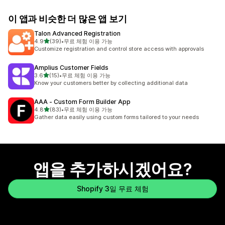
이 앱과 비슷한 더 많은 앱 보기
Talon Advanced Registration
별 5개 중
4.9
(39)
•
무료 체험 이용 가능
총 리뷰 39개
Customize registration and control store access with approvals
Amplius Customer Fields
별 5개 중
3.6
(15)
•
무료 체험 이용 가능
총 리뷰 15개
Know your customers better by collecting additional data
AAA ‑ Custom Form Builder App
별 5개 중
4.8
(83)
•
무료 체험 이용 가능
총 리뷰 83개
Gather data easily using custom forms tailored to your needs
앱을 추가하시겠어요?
Shopify 3일 무료 체험