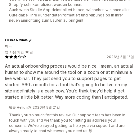
Shopify sehr kompliziert werden können.
Auch wenn Sie die App deinstalliert haben, wünschen wir Ihnen alles
Gute dabei, Ihre Kundendaten formatiert und reibungslos in Ihrer
neuen Einrichtung zum Laufen zu bringen!
Orska Rituals
미국
앱 사용 기간 30일
2026년 5월 13일
An actual onboarding process would be nice. I mean, an actual
human to show me around the tool on a zoom or at minimum a
live webinar. They just send you to support pages to get
started. $60 a month for a tool that's going to be live on my
site indefinitely is a cash cow. You'd think they'd help it get
started a little bit better. Way more coding than I anticipated.
답글 Helium개 2026년 5월 21일
Thank you so much for this review. Our support team has been in
touch with you and we thank you for letting us address your
concerns. We've enjoyed getting to help you via support and are
always ready to chat whenever you need us 😎