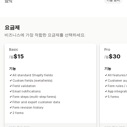
양식
기능 표시
이메일 확인
양식 유형
계정 관리
지원서
연락처
맞춤형
피드백
파일 업로드
여러 단계
등록
계정 포털
프로필
태그 지정
활성화 링크
등록 양식
요금제
설문조사
도매
사용자 지정 필드
비즈니스에 가장 적합한 요금제를 선택하세요.
맞춤 설정
액세스 제어
끌어서 놓기 편집기
사용자 지정 필드
사용자 지정 CSS
Basic
Pro
승인 요청
사용자 지정 규칙
임베디드 양식
이메일 템플릿
동적 논리
조건 논리
$15
$30
/월
/월
데이터 관리
기능
기능
이메일 응답
자동 동기화
데이터 내보내기
대시보드
양식 제한
All standard Shopify fields
All features
상태 추적
기록
분석
CAPTCHA
Custom fields (metafields)
Customer au
Field validation
Form rules / 
Email notifications
App integrat
Form steps (multi-step forms)
5 forms
Filter and export customer data
Form revision history
2 forms