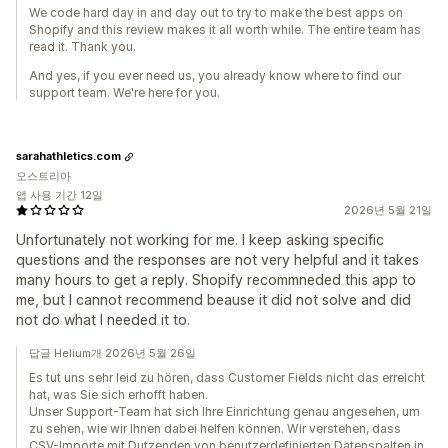
We code hard day in and day out to try to make the best apps on
Shopify and this review makes it all worth while. The entire team has
read it. Thank you.
And yes, if you ever need us, you already know where to find our
support team. We're here for you.
sarahathletics.com
오스트리아
앱 사용 기간 12일
2026년 5월 21일
Unfortunately not working for me. I keep asking specific
questions and the responses are not very helpful and it takes
many hours to get a reply. Shopify recommneded this app to
me, but I cannot recommend beause it did not solve and did
not do what I needed it to.
답글 Helium개 2026년 5월 26일
Es tut uns sehr leid zu hören, dass Customer Fields nicht das erreicht
hat, was Sie sich erhofft haben.
Unser Support-Team hat sich Ihre Einrichtung genau angesehen, um
zu sehen, wie wir Ihnen dabei helfen können. Wir verstehen, dass
CSV-Importe mit Dutzenden von benutzerdefinierten Datenspalten in