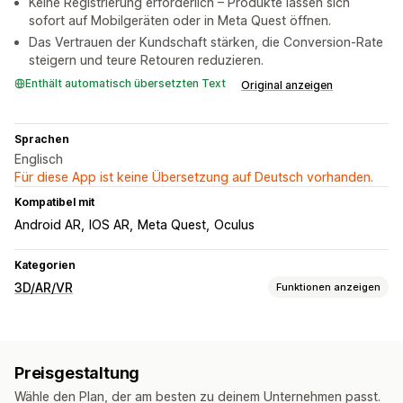
Keine Registrierung erforderlich – Produkte lassen sich
sofort auf Mobilgeräten oder in Meta Quest öffnen.
Das Vertrauen der Kundschaft stärken, die Conversion-Rate
steigern und teure Retouren reduzieren.
Enthält automatisch übersetzten Text
Original anzeigen
Sprachen
Englisch
Für diese App ist keine Übersetzung auf Deutsch vorhanden.
Kompatibel mit
Android AR
IOS AR
Meta Quest
Oculus
Kategorien
3D/AR/VR
Funktionen anzeigen
Visualisierung
3D-Modelle
360-Ansichten
Augmented Reality
Preisgestaltung
Virtuelle Realität
Animationen
Eingebetteter Viewer
Wähle den Plan, der am besten zu deinem Unternehmen passt.
Live-Vorschau