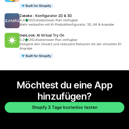
Built for Shopify
Zakeke ‑ Konfigurator 2D & 3D
von 5 Sternen
4,6
(92)
•
Kostenloser Plan verfügbar
92 Rezensionen insgesamt
Mehr verkaufen mit KI-Produktkonfigurator: 3D, AR & Anprobe
GenLook: AI Virtual Try On
von 5 Sternen
5,0
(35)
•
Kostenloser Plan verfügbar
35 Rezensionen insgesamt
Steigere den Umsatz und reduziere Retouren mit der virtuellen KI-
Anprobe.
Built for Shopify
Möchtest du eine App
hinzufügen?
Shopify 3 Tage kostenlos testen