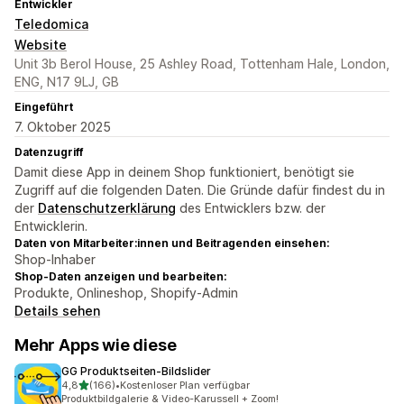
Entwickler
Teledomica
Website
Unit 3b Berol House, 25 Ashley Road, Tottenham Hale, London,
ENG, N17 9LJ, GB
Eingeführt
7. Oktober 2025
Datenzugriff
Damit diese App in deinem Shop funktioniert, benötigt sie
Zugriff auf die folgenden Daten. Die Gründe dafür findest du in
der
Datenschutzerklärung
des Entwicklers bzw. der
Entwicklerin.
Daten von Mitarbeiter:innen und Beitragenden einsehen:
Shop-Inhaber
Shop-Daten anzeigen und bearbeiten:
Produkte, Onlineshop, Shopify-Admin
Details sehen
Mehr Apps wie diese
GG Produktseiten‑Bildslider
von 5 Sternen
4,8
(166)
•
Kostenloser Plan verfügbar
166 Rezensionen insgesamt
Produktbildgalerie & Video-Karussell + Zoom!