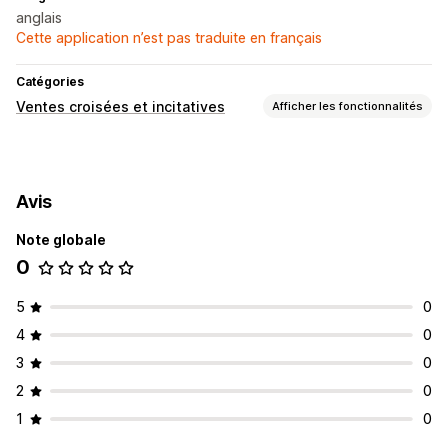
anglais
Cette application n’est pas traduite en français
Catégories
Ventes croisées et incitatives
Afficher les fonctionnalités
Personnalisation
Panier vente incitative
Avis
Offres et recommandations
Note globale
Recommandations de produits
0
Recommandations basées sur l’IA
5
0
4
0
3
0
2
0
1
0