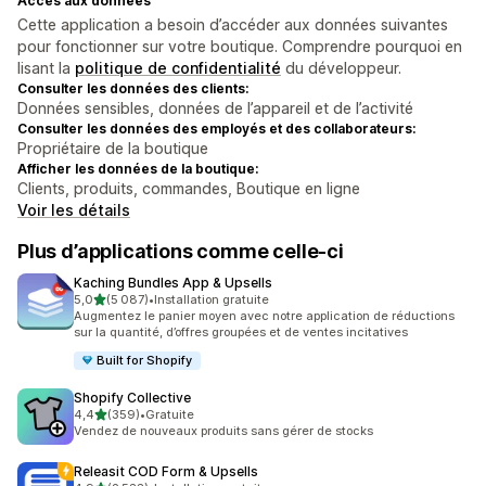
Accès aux données
Cette application a besoin d’accéder aux données suivantes
pour fonctionner sur votre boutique. Comprendre pourquoi en
lisant la
politique de confidentialité
du développeur.
Consulter les données des clients:
Données sensibles, données de l’appareil et de l’activité
Consulter les données des employés et des collaborateurs:
Propriétaire de la boutique
Afficher les données de la boutique:
Clients, produits, commandes, Boutique en ligne
Voir les détails
Plus d’applications comme celle-ci
Kaching Bundles App & Upsells
étoile(s) sur 5
5,0
(5 087)
•
Installation gratuite
5087 avis au total
Augmentez le panier moyen avec notre application de réductions
sur la quantité, d’offres groupées et de ventes incitatives
Built for Shopify
Shopify Collective
étoile(s) sur 5
4,4
(359)
•
Gratuite
359 avis au total
Vendez de nouveaux produits sans gérer de stocks
Releasit COD Form & Upsells