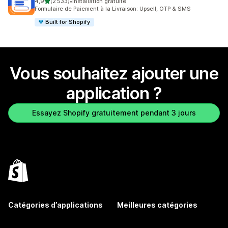
étoile(s) sur 5
4,9
(2 533)
•
Installation gratuite
2533 avis au total
Formulaire de Paiement à la Livraison: Upsell, OTP & SMS
Built for Shopify
Vous souhaitez ajouter une
application ?
Essayez Shopify gratuitement pendant 3 jours
Catégories d’applications
Meilleures catégories