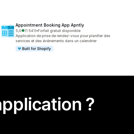
Appointment Booking App Apntly
étoile(s) sur 5
5,0
(1 541)
•
Forfait gratuit disponible
1541 avis au total
Application de prise de rendez-vous pour planifier des
services et des événements dans un calendrier
Built for Shopify
pplication ?