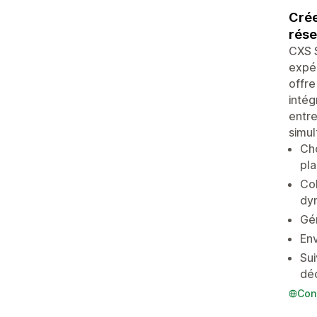
Crée
rése
CXS S
expér
offre
intég
entre
simul
Cho
pl
Col
dy
Gér
Env
Sui
déc
Con