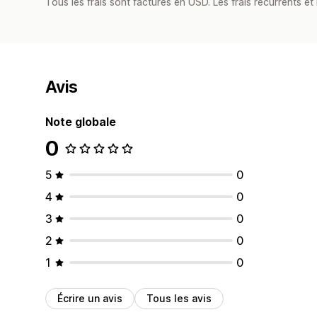
Tous les frais sont facturés en USD. Les frais récurrents et b
Avis
Note globale
0
5
0
4
0
3
0
2
0
1
0
Écrire un avis
Tous les avis