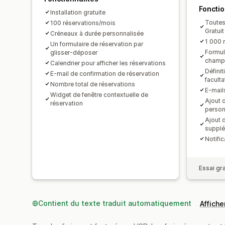
Fonctio
Installation gratuite
Toutes 
100 réservations/mois
Gratuit
Créneaux à durée personnalisée
1 000 
Un formulaire de réservation par
Formul
glisser-déposer
champs
Calendrier pour afficher les réservations
Défini
E-mail de confirmation de réservation
faculta
Nombre total de réservations
E-mail
Widget de fenêtre contextuelle de
Ajout 
réservation
person
Ajout 
supplé
Notifi
Essai gra
Contient du texte traduit automatiquement
Afficher