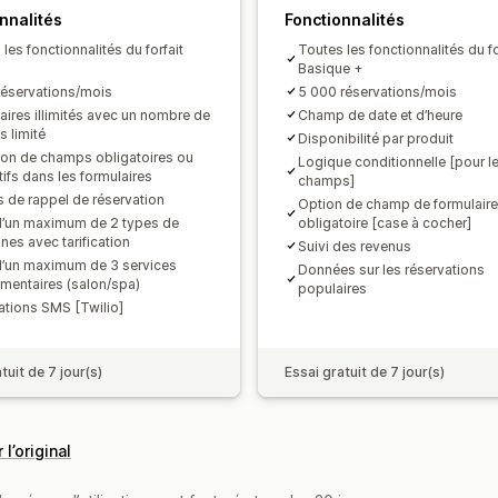
nnalités
Fonctionnalités
les fonctionnalités du forfait
Toutes les fonctionnalités du fo
Basique +
réservations/mois
5 000 réservations/mois
aires illimités avec un nombre de
Champ de date et d’heure
 limité
Disponibilité par produit
tion de champs obligatoires ou
Logique conditionnelle [pour l
tifs dans les formulaires
champs]
s de rappel de réservation
Option de champ de formulaire
d’un maximum de 2 types de
obligatoire [case à cocher]
nes avec tarification
Suivi des revenus
d’un maximum de 3 services
Données sur les réservations
mentaires (salon/spa)
populaires
cations SMS [Twilio]
tuit de 7 jour(s)
Essai gratuit de 7 jour(s)
 l’original