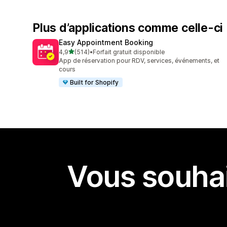
Plus d’applications comme celle-ci
Easy Appointment Booking
étoile(s) sur 5
4,9
(514)
•
Forfait gratuit disponible
514 avis au total
App de réservation pour RDV, services, événements, et
cours
Built for Shopify
Vous souhai