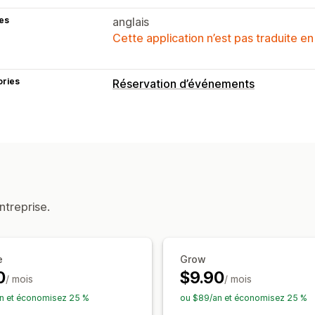
es
anglais
Cette application n’est pas traduite en
ories
Réservation d’événements
Type d’événement
Cours
Services
Réservations
Événe
Gestion des réservations
Calendrier
Planification
Créneaux ho
Limites des capacités
Notifications p
ntreprise.
Personnalisation
Widget de calendrier
Formulaires pe
e
Grow
Notifications personnalisées
0
$9.90
/ mois
/ mois
n et économisez 25 %
ou $89/an et économisez 25 %