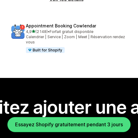
Appointment Booking Cowlendar
étoile(s) sur 5
4,9
(2 148)
•
Forfait gratuit disponible
2148 avis au total
Calendrier | Service | Zoom | Meet | Réservation rendez
vous
Built for Shopify
tez ajouter une a
Essayez Shopify gratuitement pendant 3 jours