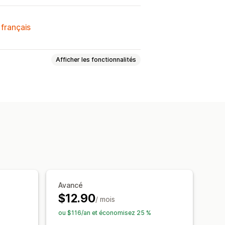
 français
Afficher les fonctionnalités
ments personnalisés
raires
Annuler des réservations
ar e-mail
Notifications par SMS
rsonnalisés
Avancé
$12.90
/ mois
ou $116/an et économisez 25 %