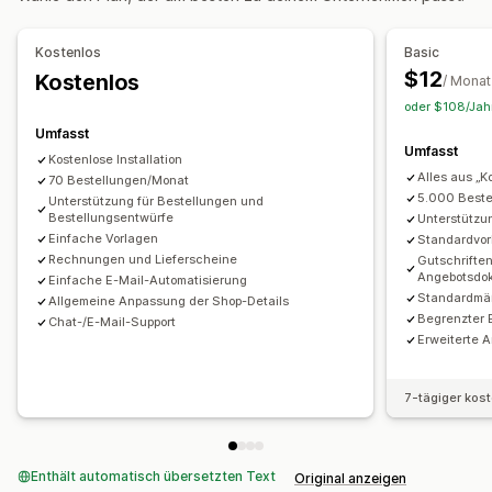
Anpassung
Vorlagen
Mehrere Währungen
Mehrere Sprachen
Kostenlos
Basic
$12
Kostenlos
Dateimanagement
/ Monat
oder $108/Jahr
Massendownload
E-Mail-Automatisierung
Umfasst
PDF-Generierung
Umfasst
Kostenlose Installation
Alles aus „K
70 Bestellungen/Monat
5.000 Best
Unterstützung für Bestellungen und
Bestellungsentwürfe
Unterstützu
Einfache Vorlagen
Standardvor
Rechnungen und Lieferscheine
Gutschrifte
Angebotsdo
Einfache E-Mail-Automatisierung
Standardmäß
Allgemeine Anpassung der Shop-Details
Begrenzter 
Chat-/E-Mail-Support
Erweiterte 
7-tägiger kos
Enthält automatisch übersetzten Text
Original anzeigen