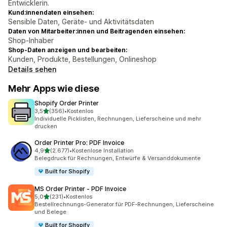
Entwicklerin.
Kund:innendaten einsehen:
Sensible Daten, Geräte- und Aktivitätsdaten
Daten von Mitarbeiter:innen und Beitragenden einsehen:
Shop-Inhaber
Shop-Daten anzeigen und bearbeiten:
Kunden, Produkte, Bestellungen, Onlineshop
Details sehen
Mehr Apps wie diese
Shopify Order Printer
von 5 Sternen
3,5
(356)
•
Kostenlos
356 Rezensionen insgesamt
Individuelle Picklisten, Rechnungen, Lieferscheine und mehr
drucken
Order Printer Pro: PDF Invoice
von 5 Sternen
4,9
(2.677)
•
Kostenlose Installation
2677 Rezensionen insgesamt
Belegdruck für Rechnungen, Entwürfe & Versanddokumente
Built for Shopify
MS Order Printer ‑ PDF Invoice
von 5 Sternen
5,0
(231)
•
Kostenlos
231 Rezensionen insgesamt
Bestellrechnungs-Generator für PDF-Rechnungen, Lieferscheine
und Belege
Built for Shopify