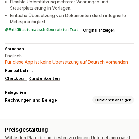
Flexible Unterstützung mehrerer Währungen und
Steuerplatzierung in Vorlagen.
Einfache Übersetzung von Dokumenten durch integrierte
Mehrsprachigkeit.
Enthält automatisch übersetzten Text
Original anzeigen
Sprachen
Englisch
Für diese App ist keine Übersetzung auf Deutsch vorhanden.
Kompatibel mit
Checkout
Kundenkonten
Kategorien
Rechnungen und Belege
Funktionen anzeigen
Dokumentarten
Rechnungen
Gutschriften
Angebote
Bestellentwürfe
Preisgestaltung
Lieferscheine
Rückerstattungen
Wähle den Plan, der am besten zu deinem Unternehmen passt.