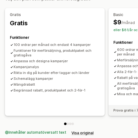
Erbjudanden och rekommendationer
Gratis gåvor
Gratis
Basic
$9
Gratis
Analysverktyg
/månad
eller $81/år o
Trattens prestanda
Funktioner
Funktioner
100 ordrar per månad och endast 4 kampanjer
600 ordrar m
Funktioner för merförsäljning, produktpaket och
per månad
gratisgåva
Merförsäljni
Anpassa och designa kampanjer
Anpassa och
Kampanjanalys
Alla 2-för-1
Rikta in dig på kunder efter taggar och länder
Rabatt på v
Schemalägg kampanjer
All merförsäl
Mängdrabatt
gratisgåva
Begränsad rabatt, produktpaket och 2-för-1
Mixa och m
Prova gratis i
Innehåller automatöversatt text
Visa original