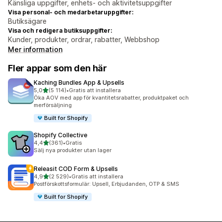
Känsliga uppgifter, enhets- och aktivitetsuppgifter
Visa personal- och medarbetaruppgifter:
Butiksägare
Visa och redigera butiksuppgifter:
Kunder, produkter, ordrar, rabatter, Webbshop
Mer information
Fler appar som den här
Kaching Bundles App & Upsells
av 5 stjärnor
5,0
(5 114)
•
Gratis att installera
5114 recensioner totalt
Öka AOV med app för kvantitetsrabatter, produktpaket och
merförsäljning
Built for Shopify
Shopify Collective
av 5 stjärnor
4,4
(361)
•
Gratis
361 recensioner totalt
Sälj nya produkter utan lager
Releasit COD Form & Upsells
av 5 stjärnor
4,9
(2 529)
•
Gratis att installera
2529 recensioner totalt
Postförskottsformulär: Upsell, Erbjudanden, OTP & SMS
Built for Shopify