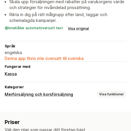
Skala upp försäljningen med rabatter på varukorgens värde
och strategier för nivåindelad prissättning.
Rikta in dig på rätt målgrupp efter land, taggar och
schemalagda kampanjer.
Innehåller automatöversatt text
Visa original
Språk
engelska
Denna app finns inte översatt till svenska
Fungerar med
Kassa
Kategorier
Merförsäljning och korsförsäljning
Visa funktioner
Anpassning
Merförsäljning i varukorg
Merförsäljning på produktsidan
Priser
Tillägg på ett klick
Anpassade regler
Välj den plan som passar ditt företag bäst.