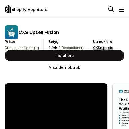
Shopify App Store
CXS Upsell Fusion
Priser
Betyg
Utvecklare
Gratisplan tillgänglig
0,0
(0 Recensioner)
CXSnippets
Installera
Visa demobutik