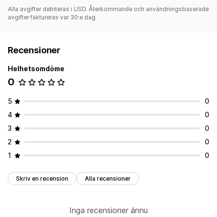
Alla avgifter debiteras i USD. Återkommande och användningsbaserade
avgifter faktureras var 30:e dag.
Recensioner
Helhetsomdöme
0
5
0
4
0
3
0
2
0
1
0
Skriv en recension
Alla recensioner
Inga recensioner ännu