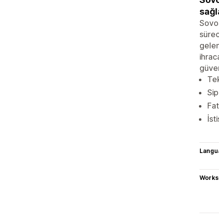
sağl
Sovos
sürec
gelen
ihrac
güven
Tek
Sip
Fat
İst
Langu
Works