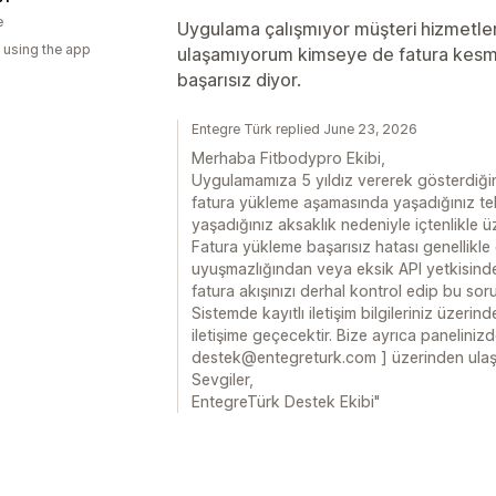
e
Uygulama çalışmıyor müşteri hizmetle
 using the app
ulaşamıyorum kimseye de fatura kesm
başarısız diyor.
Entegre Türk replied June 23, 2026
Merhaba Fitbodypro Ekibi,
Uygulamamıza 5 yıldız vererek gösterdiğin
fatura yükleme aşamasında yaşadığınız te
yaşadığınız aksaklık nedeniyle içtenlikle 
Fatura yükleme başarısız hatası genellikle e
uyuşmazlığından veya eksik API yetkisind
fatura akışınızı derhal kontrol edip bu s
Sistemde kayıtlı iletişim bilgileriniz üzer
iletişime geçecektir. Bize ayrıca paneliniz
destek@entegreturk.com ] üzerinden ulaşabi
Sevgiler,
EntegreTürk Destek Ekibi"