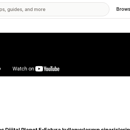
Brows
red images gallery
s Dijital Planet E-Fatura kullanıcılarının siparişleri