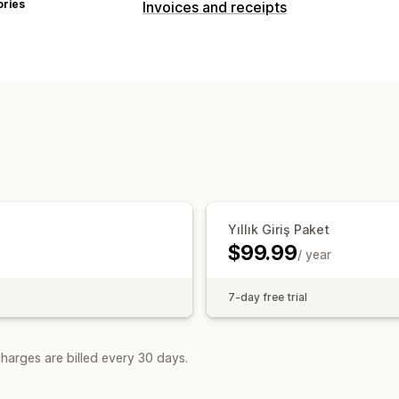
ories
Invoices and receipts
Document types
Invoices
Receipts
Customs documen
Customization
Invoice numbers
Tax calculation
Bar
File management
PDF generation
Print and export
Rep
Yıllık Giriş Paket
$99.99
/ year
7-day free trial
harges are billed every 30 days.