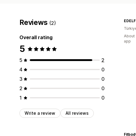
Reviews
EDELF
(2)
Türkiy
About 
Overall rating
app
5
5
2
4
0
3
0
2
0
1
0
Write a review
All reviews
Fitbo