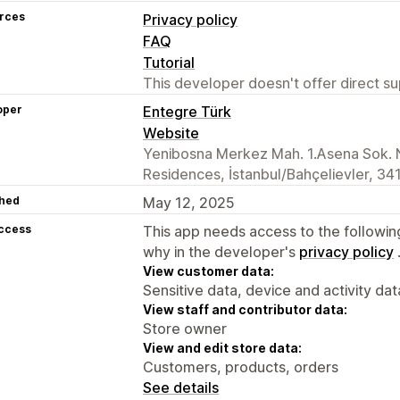
rces
Privacy policy
FAQ
Tutorial
This developer doesn't offer direct sup
oper
Entegre Türk
Website
Yenibosna Merkez Mah. 1.Asena Sok. N
Residences, İstanbul/Bahçelievler, 34
hed
May 12, 2025
access
This app needs access to the followin
why in the developer's
privacy policy
View customer data:
Sensitive data, device and activity dat
View staff and contributor data:
Store owner
View and edit store data:
Customers, products, orders
See details