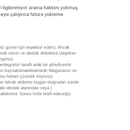
ri ilgilenmiyor arama hakkım yokmuş
eye çalışınca fatura yükleme
iz güven için teşekkür ederiz. Ancak
knik sorun ve destek ekibimize ulaşırken
üzgünüz.
ntegratör taraflı anlık bir şifre/kontör
en kaynaklanabilmektedir. Mağazanızı ve
orunu hemen çözmek istiyoruz.
inden teknik ekibimiz bugün doğrudan sizinle
deki destek alanından veya [
lirsiniz. Süreci hızla telafi edeceğiz.