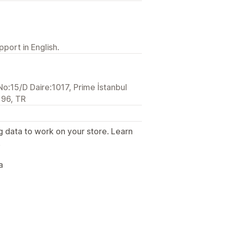
port in English.
o:15/D Daire:1017, Prime İstanbul
196, TR
g data to work on your store. Learn
.
a