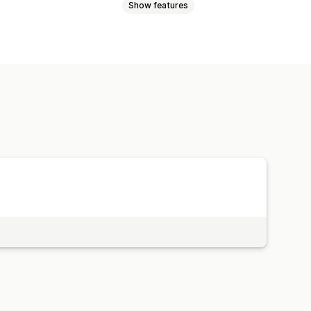
Show features
ts
Packing slips
codes
orts