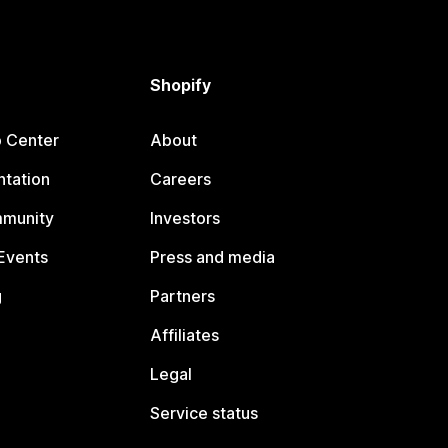
Shopify
p Center
About
tation
Careers
mmunity
Investors
Events
Press and media
g
Partners
Affiliates
Legal
Service status