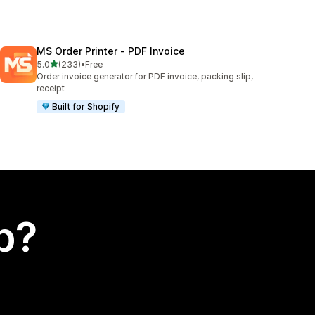
MS Order Printer ‑ PDF Invoice
out of 5 stars
5.0
(233)
•
Free
233 total reviews
Order invoice generator for PDF invoice, packing slip,
receipt
Built for Shopify
p?