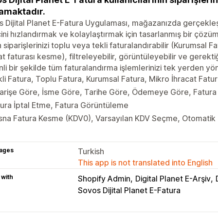
amaktadır.
 Dijital Planet E-Fatura Uygulaması, mağazanızda gerçekleşti
ini hızlandırmak ve kolaylaştırmak için tasarlanmış bir çöz
 siparişlerinizi toplu veya tekli faturalandırabilir (Kurumsal Fa
at faturası kesme), filtreleyebilir, görüntüleyebilir ve gerektiğ
li bir şekilde tüm faturalandırma işlemlerinizi tek yerden yö
li Fatura, Toplu Fatura, Kurumsal Fatura, Mikro İhracat Fat
arişe Göre, İsme Göre, Tarihe Göre, Ödemeye Göre, Fatura
ura İptal Etme, Fatura Görüntüleme
isna Fatura Kesme (KDV0), Varsayılan KDV Seçme, Otomatik
ages
Turkish
This app is not translated into English
 with
Shopify Admin
Digital Planet E-Arşiv
Sovos Dijital Planet E-Fatura