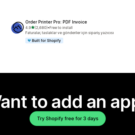
Order Printer Pro: PDF Invoice
out of 5 stars
4.9
(2,680)
•
Free to install
2680 total reviews
Faturalar, taslaklar ve gönderiler için sipariş yazıcısı
Built for Shopify
ant to add an ap
Try Shopify free for 3 days