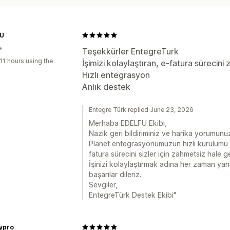
U
e
Teşekkürler EntegreTurk
11 hours using the
İşimizi kolaylaştıran, e-fatura sürecin
Hızlı entegrasyon
Anlık destek
Entegre Türk replied June 23, 2026
Merhaba EDELFU Ekibi,
Nazik geri bildiriminiz ve harika yorumunuz
Planet entegrasyonumuzun hızlı kurulumu 
fatura sürecini sizler için zahmetsiz hale ge
İşinizi kolaylaştırmak adına her zaman yan
başarılar dileriz.
Sevgiler,
EntegreTürk Destek Ekibi"
dypro