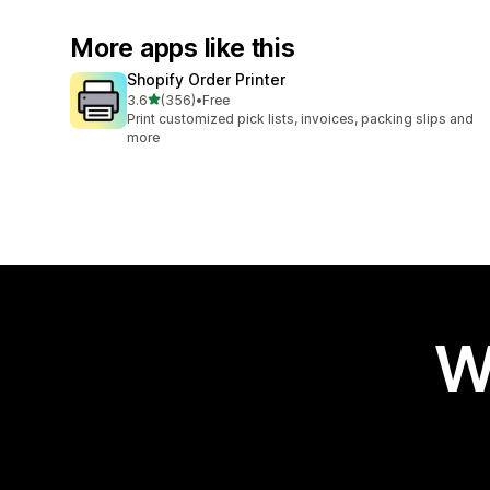
More apps like this
Shopify Order Printer
out of 5 stars
3.6
(356)
•
Free
356 total reviews
Print customized pick lists, invoices, packing slips and
more
W