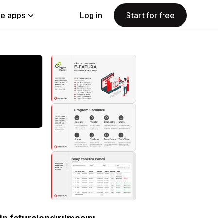
e apps
Log in
Start for free
nin faturalandırılmasını