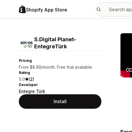
Shopify App Store
Featu
S.Digital Planet‑
EntegreTürk
Pricing
From $8.99/month. Free trial available.
Rating
5.0
(2)
Developer
Entegre Türk
Install
Sovo