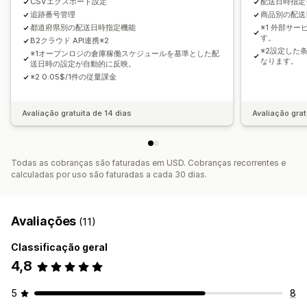
CSVエクスポート設定
配送日時指定
追跡番号管理
商品別の配送
都道府県別の配送日時指定機能
※1 外部サ
す。
B2クラウド API連携※2
※2設定した
※1オープンロジの倉庫稼働スケジュールを基準とした配
なります。
送日時の設定が自動的に反映。
※2 0.05$/1件の従量課金
Avaliação gratuita de 14 dias
Avaliação grat
Todas as cobranças são faturadas em USD. Cobranças recorrentes e
calculadas por uso são faturadas a cada 30 dias.
Avaliações
(11)
Classificação geral
4,8
5
8