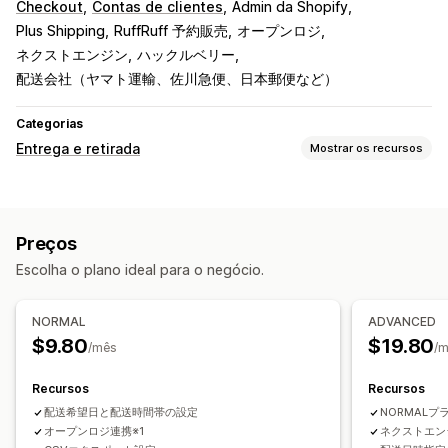
Checkout
Contas de clientes
Admin da Shopify
Plus Shipping
RuffRuff 予約販売
オープンロジ
ネクストエンジン
ハックルベリー
配送会社（ヤマト運輸、佐川急便、日本郵便など）
Categorias
Entrega e retirada
Mostrar os recursos
Opções de entrega
Bloquear datas
Preços
Horários limite da compra para envio no prazo
Escolha o plano ideal para o negócio.
Seletor de datas
De vários locais
Etiquetas de frete
Opções de retirada
NORMAL
ADVANCED
Seletor de datas
Opções de horário
$9.80
$19.80
/mês
/
Acompanhamento em tempo real
Recursos
Recursos
Notificações por e-mail
Acompanhamento de pedido
配送希望日と配送時間帯の設定
NORMAL
オープンロジ連携※1
ネクストエンジ