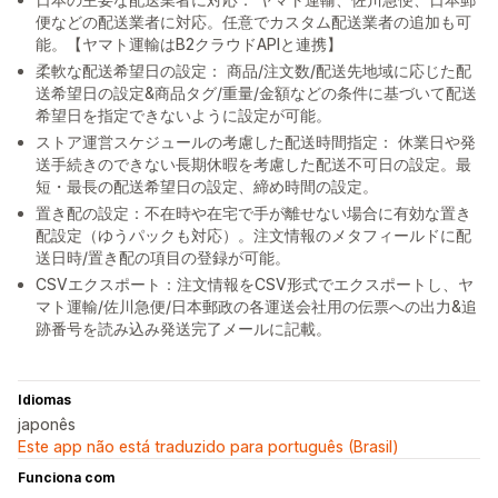
便などの配送業者に対応。任意でカスタム配送業者の追加も可
能。【ヤマト運輸はB2クラウドAPIと連携】
柔軟な配送希望日の設定： 商品/注文数/配送先地域に応じた配
送希望日の設定&商品タグ/重量/金額などの条件に基づいて配送
希望日を指定できないように設定が可能。
ストア運営スケジュールの考慮した配送時間指定： 休業日や発
送手続きのできない長期休暇を考慮した配送不可日の設定。最
短・最長の配送希望日の設定、締め時間の設定。
置き配の設定：不在時や在宅で手が離せない場合に有効な置き
配設定（ゆうパックも対応）。注文情報のメタフィールドに配
送日時/置き配の項目の登録が可能。
CSVエクスポート：注文情報をCSV形式でエクスポートし、ヤ
マト運輸/佐川急便/日本郵政の各運送会社用の伝票への出力&追
跡番号を読み込み発送完了メールに記載。
Idiomas
japonês
Este app não está traduzido para português (Brasil)
Funciona com