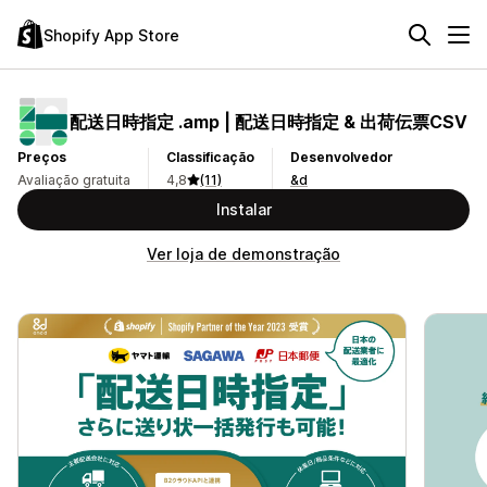
Shopify App Store
配送日時指定 .amp | 配送日時指定 & 出荷伝票CSV
Preços
Classificação
Desenvolvedor
Avaliação gratuita
4,8
(11)
&d
Instalar
Ver loja de demonstração