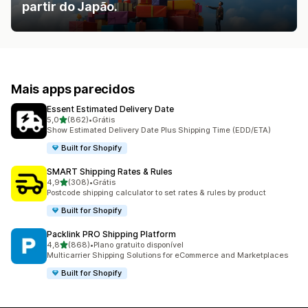
partir do Japão.
Mais apps parecidos
Essent Estimated Delivery Date
de 5 estrelas
5,0
(862)
•
Grátis
862 avaliações ao todo
Show Estimated Delivery Date Plus Shipping Time (EDD/ETA)
Built for Shopify
SMART Shipping Rates & Rules
de 5 estrelas
4,9
(308)
•
Grátis
308 avaliações ao todo
Postcode shipping calculator to set rates & rules by product
Built for Shopify
Packlink PRO Shipping Platform
de 5 estrelas
4,8
(868)
•
Plano gratuito disponível
868 avaliações ao todo
Multicarrier Shipping Solutions for eCommerce and Marketplaces
Built for Shopify