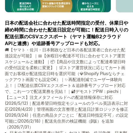
日本の配送会社に合わせた配送時間指定の受付、休業日や
締め時間に合わせた配送日設定が可能に！配送日時入りの
配送伝票のCSVエクスポート（ヤマト運輸B2クラウド
APIと連携）や追跡番号アップロードも対応。
🚚【ヤマト・佐川・日本郵政など日本の各配送業者に合わせた配
達設定が可能】｜📅【休暇日や配達不可日に合わせてストア運営
スケジュールと連動】｜📦【商品や注文数によって配達希望日時
の受付設定を柔軟に変更】｜🛒ストア運営状況に応じてカート画
面でお客様が配送指定日時を選択可能（💎Shopify Plusならチェ
ックアウト画面でも設定OK）｜✨再配達削減でユーザー体験向
上！｜📑配送伝票CSVエクスポート＆追跡番号アップロード対応
で、これ一つで配送業務を完結！｜🔐デモストアPW：piechi｜
【ニュース】注文メタフィールドへの配送情報保存に対応
(2026/5/12)｜配送希望日時指定モジュールのラベル英語表示に対
応(2026/4/23)｜管理画面の文言整理と配送日計算ロジックを修正
(2026/3/24)｜任意の商品タグごとに「配送日時指定不可」の設定
可能に(2026/2/18)｜配送先住所の検証機能（β版）を追加
（2026/7/31）
日本の主要な配送業者に対応： ヤマト運輸、佐川急便、日本郵