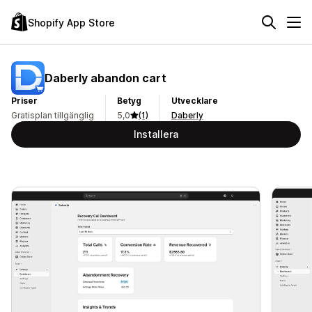
Shopify App Store
Daberly abandon cart
Priser
Betyg
Utvecklare
Gratisplan tillgänglig
5,0
(1)
Daberly
Installera