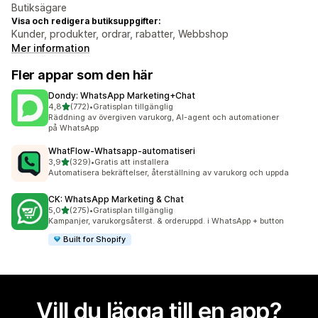
Butiksägare
Visa och redigera butiksuppgifter:
Kunder, produkter, ordrar, rabatter, Webbshop
Mer information
Fler appar som den här
Dondy: WhatsApp Marketing+Chat
av 5 stjärnor
4,8
(772)
•
Gratisplan tillgänglig
772 recensioner totalt
Räddning av övergiven varukorg, AI-agent och automationer
på WhatsApp
WhatFlow‑Whatsapp‑automatiseri
av 5 stjärnor
3,9
(329)
•
Gratis att installera
329 recensioner totalt
Automatisera bekräftelser, återställning av varukorg och uppda
CK: WhatsApp Marketing & Chat
av 5 stjärnor
5,0
(275)
•
Gratisplan tillgänglig
275 recensioner totalt
Kampanjer, varukorgsåterst. & orderuppd. i WhatsApp + button
Built for Shopify
Vill du lägga till en app?