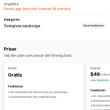
engelska
Denna app finns inte översatt till svenska
Kategorier
Övergivna varukorgar
Visa funktioner
Återställning av varukorg
SMS-aviseringar
Konverteringsspårning
Priser
Automatiserade arbetsflöden
Välj den plan som passar ditt företag bäst.
Visningsalternativ
Anpassade rabattkoder
Utlösare
Spårning av beteenden
Gratis
Starter
$49
Gratis
/måna
eller $468/år
Funktioner
Funktioner
AI-röstsamtal för återvinning av varukorgar
AI-röstsamta
Automatiserade sms-uppföljningar
Automatiser
Butiksinsikt