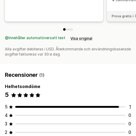
Sammanfattni
Prova gratis i
Innehåller automatöversatt text
Visa original
Alla avgifter debiteras i USD. Återkommande och användningsbaserade
avgifter faktureras var 30:e dag.
Recensioner
(1)
Helhetsomdöme
5
5
1
4
0
3
0
2
0