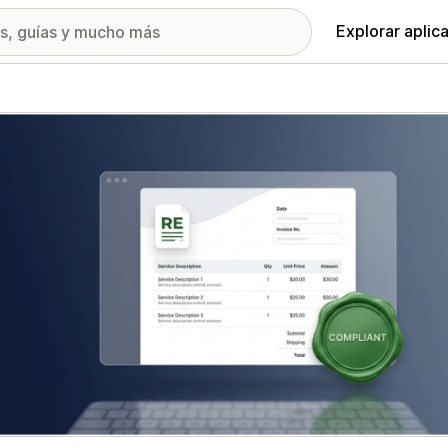
Explorar aplic
ía de imágenes destacadas