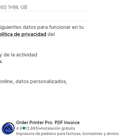
S60 1HW, GB
siguientes datos para funcionar en tu
lítica de privacidad
del
y de la actividad
s:
online, datos personalizados,
Order Printer Pro: PDF Invoice
de 5 estrellas
4.9
(2,685)
•
Instalación gratuita
2685 reseñas en total
Impresora de pedidos para facturas, borradores y envíos