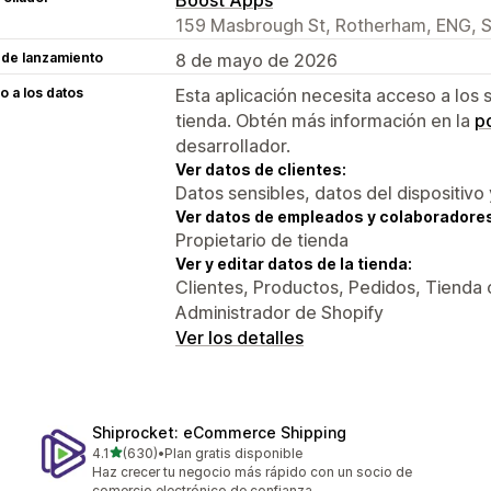
159 Masbrough St, Rotherham, ENG, 
 de lanzamiento
8 de mayo de 2026
 a los datos
Esta aplicación necesita acceso a los 
tienda. Obtén más información en la
po
desarrollador.
Ver datos de clientes:
Datos sensibles, datos del dispositivo 
Ver datos de empleados y colaboradore
Propietario de tienda
Ver y editar datos de la tienda:
Clientes, Productos, Pedidos, Tienda 
Administrador de Shopify
Ver los detalles
Shiprocket: eCommerce Shipping
de 5 estrellas
4.1
(630)
•
Plan gratis disponible
630 reseñas en total
Haz crecer tu negocio más rápido con un socio de
comercio electrónico de confianza