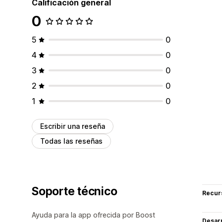
Calificación general
0
5
0
4
0
3
0
2
0
1
0
Escribir una reseña
Todas las reseñas
Soporte técnico
Recur
Ayuda para la app ofrecida por Boost
Desarr