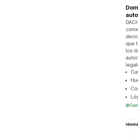
Domi
auto
DACH 
comer
decor
que t
los d
autom
legal
Cu
Hue
Co
Lóg
Con
Idiom