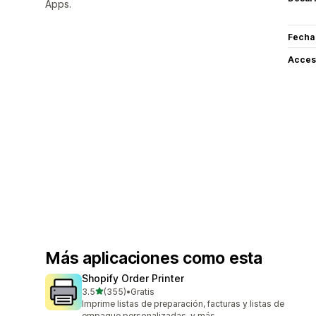
Apps.
Fecha
Acceso
Más aplicaciones como esta
Shopify Order Printer
de 5 estrellas
3.5
(355)
•
Gratis
355 reseñas en total
Imprime listas de preparación, facturas y listas de
empaque personalizadas, y más