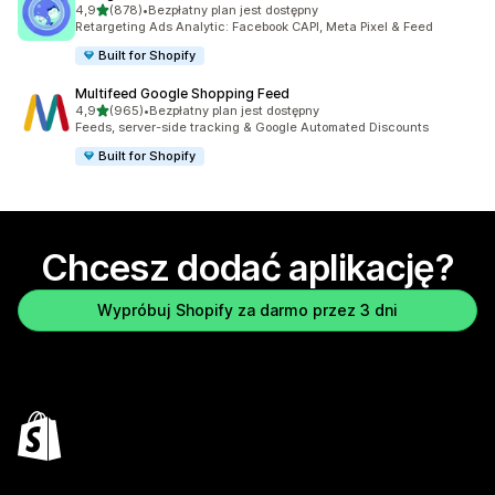
na 5 gwiazdek
4,9
(878)
•
Bezpłatny plan jest dostępny
Łączna liczba recenzji: 878
Retargeting Ads Analytic: Facebook CAPI, Meta Pixel & Feed
Built for Shopify
Multifeed Google Shopping Feed
na 5 gwiazdek
4,9
(965)
•
Bezpłatny plan jest dostępny
Łączna liczba recenzji: 965
Feeds, server-side tracking & Google Automated Discounts
Built for Shopify
Chcesz dodać aplikację?
Wypróbuj Shopify za darmo przez 3 dni