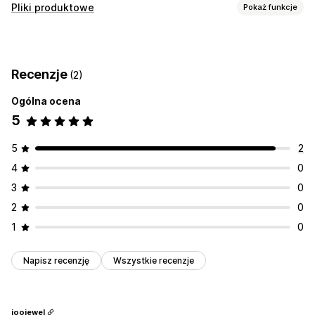
Pliki produktowe
Pokaż funkcje
Dostosowanie koszyka
Tagi do remarketingu
Recenzje
(2)
Zarządzanie plikami produktowymi
Ogólna ocena
Optymalizacja pliku produktowego
5
5
2
4
0
3
0
2
0
1
0
Napisz recenzję
Wszystkie recenzje
joojewel