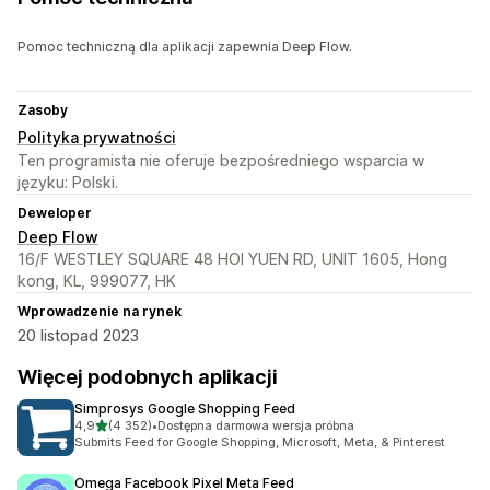
Pomoc techniczną dla aplikacji zapewnia Deep Flow.
Zasoby
Polityka prywatności
Ten programista nie oferuje bezpośredniego wsparcia w
języku: Polski.
Deweloper
Deep Flow
16/F WESTLEY SQUARE 48 HOI YUEN RD, UNIT 1605, Hong
kong, KL, 999077, HK
Wprowadzenie na rynek
20 listopad 2023
Więcej podobnych aplikacji
Simprosys Google Shopping Feed
na 5 gwiazdek
4,9
(4 352)
•
Dostępna darmowa wersja próbna
Łączna liczba recenzji: 4352
Submits Feed for Google Shopping, Microsoft, Meta, & Pinterest
Omega Facebook Pixel Meta Feed