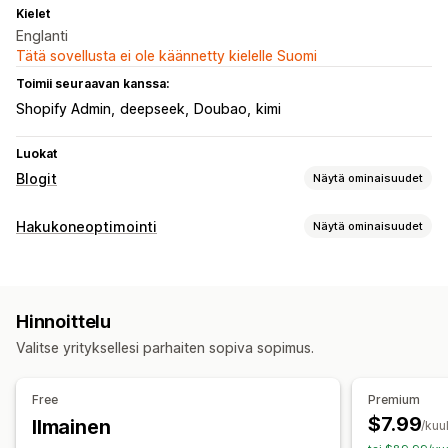
Kielet
Englanti
Tätä sovellusta ei ole käännetty kielelle Suomi
Toimii seuraavan kanssa:
Shopify Admin
deepseek
Doubao
kimi
Luokat
Blogit
Näytä ominaisuudet
Sisällöntuotanto
Hakukoneoptimointi
Näytä ominaisuudet
Tekoälygenerointi
Tekijän biografia
Tuonti ja vienti
Hakuoptimointityökalut
Joukkoluominen
Monikielisyys
Kuvat
Tekoälygenerointi
Sisällön optimointi
Hakukoneoptimointi
Hinnoittelu
Artikkelin tunnisteet
Valitse yrityksellesi parhaiten sopiva sopimus.
Näyttövaihtoehdot
Free
Premium
Esittelypostit
Liittyvät postit
Pinnatut postit
$7.99
Ilmainen
/kuu