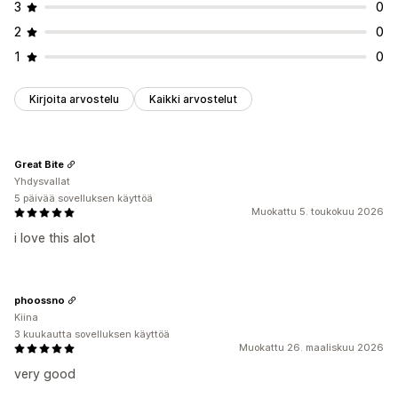
3
0
2
0
1
0
Kirjoita arvostelu
Kaikki arvostelut
Great Bite
Yhdysvallat
5 päivää sovelluksen käyttöä
Muokattu 5. toukokuu 2026
i love this alot
phoossno
Kiina
3 kuukautta sovelluksen käyttöä
Muokattu 26. maaliskuu 2026
very good