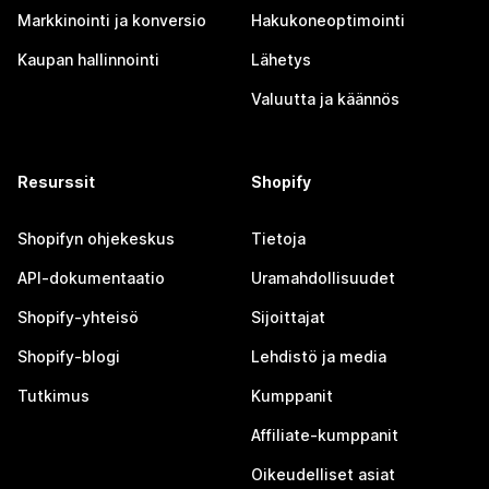
Markkinointi ja konversio
Hakukoneoptimointi
Kaupan hallinnointi
Lähetys
Valuutta ja käännös
Resurssit
Shopify
Shopifyn ohjekeskus
Tietoja
API-dokumentaatio
Uramahdollisuudet
Shopify-yhteisö
Sijoittajat
Shopify-blogi
Lehdistö ja media
Tutkimus
Kumppanit
Affiliate-kumppanit
Oikeudelliset asiat