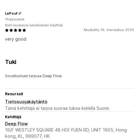
LePouf
Yhdysvallat
Noin kuukausi sovelluksen käyttöä
Muokattu 16. marraskuu 2025
very good
Tuki
Sovellustuen tarjoaa Deep Flow.
Resurssit
Tietosuojakäytäntö
Tämä kehittäjä ei tarjoa suoraa tukea kielellä Suomi.
Kehittäjä
Deep Flow
16/F WESTLEY SQUARE 48 HOI YUEN RD, UNIT 1605, Hong
kong, KL, 999077, HK