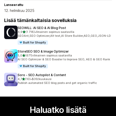
Lanseerattu
12. helmikuu 2025
Lisää tämänkaltaisia sovelluksia
SEOWILL: AI SEO & AI Blog Post
/ 5 tähteä
4,9
(1 718)
•
Ilmainen sopimus saatavilla
1718 arvostelua yhteensä
SEOAnt,SEO Optimizer,Alt text,AI Store Builder,AEO,GEO,JSON-LD
Built for Shopify
StoreSEO SEO & Image Optimizer
/ 5 tähteä
5,0
(671)
•
Ilmainen sopimus saatavilla
671 arvostelua yhteensä
AI SEO Optimizer & SEO Booster to Improve SEO, AEO & GEO Rank
Built for Shopify
Soro ‑ SEO Autopilot & Content
/ 5 tähteä
4,7
(10)
•
$39/kuukausi
10 arvostelua yhteensä
Publish automated SEO blog posts and get organic traffic
Haluatko lisätä