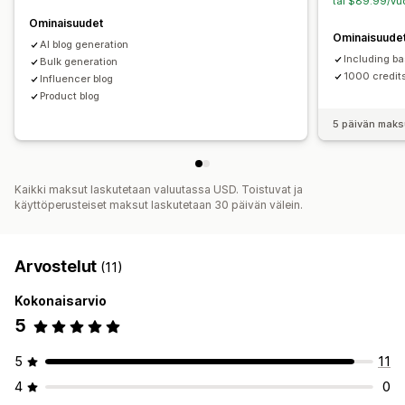
tai $89.99/vuo
Ominaisuudet
Ominaisuude
AI blog generation
Including ba
Bulk generation
1000 credit
Influencer blog
Product blog
5 päivän maks
Kaikki maksut laskutetaan valuutassa USD. Toistuvat ja
käyttöperusteiset maksut laskutetaan 30 päivän välein.
Arvostelut
(11)
Kokonaisarvio
5
5
11
4
0