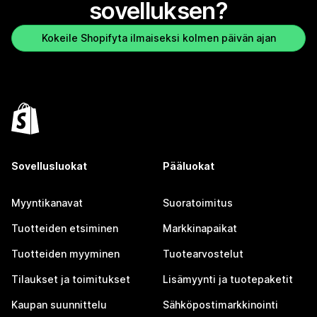
sovelluksen?
Kokeile Shopifyta ilmaiseksi kolmen päivän ajan
Sovellusluokat
Pääluokat
Myyntikanavat
Suoratoimitus
Tuotteiden etsiminen
Markkinapaikat
Tuotteiden myyminen
Tuotearvostelut
Tilaukset ja toimitukset
Lisämyynti ja tuotepaketit
Kaupan suunnittelu
Sähköpostimarkkinointi