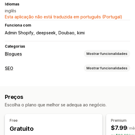
Idiomas
inglês
Esta aplicação não está traduzida em português (Portugal)
Funciona com
Admin Shopify
deepseek
Doubao
kimi
Categorias
Blogues
Mostrar funcionalidades
Criação de conteúdos
SEO
Mostrar funcionalidades
Geração por IA
Biografia de autor
Importar e exportar
Ferramentas de SEO
Criação em lote
Multilingue
Imagens
Geração por IA
Otimização de conteúdo
SEO
Preços
Etiquetas de artigos
Escolha o plano que melhor se adequa ao negócio.
Opções de apresentação
Free
Premium
Publicações em destaque
Publicações relacionadas
$7.99
Gratuito
/ mê
Publicações marcadas com pin