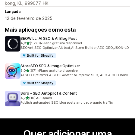
kong, KL, 999077, HK
Lançada
12 de fevereiro de 2025
Mais aplicações como esta
SEOWILL: AI SEO & AI Blog Post
de 5 estrelas
4,8
(1.720)
•
Plano gratuito disponível
1720 total de avaliações
SEOAnt,SEO Optimizer,Alt text,AI Store Builder,AEO,GEO,JSON-LD
Built for Shopify
StoreSEO SEO & Image Optimizer
de 5 estrelas
5,0
(671)
•
Plano gratuito disponível
671 total de avaliações
AI SEO Optimizer & SEO Booster to Improve SEO, AEO & GEO Rank
Built for Shopify
Soro ‑ SEO Autopilot & Content
de 5 estrelas
4,7
(10)
•
$39/mês
10 total de avaliações
Publish automated SEO blog posts and get organic traffic
Quer adicionar uma