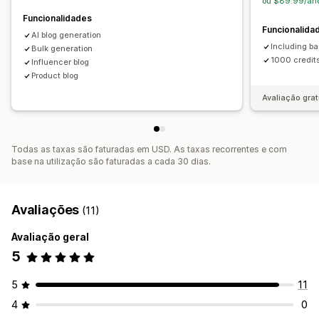
ou $89.99/an
Funcionalidades
Funcionalida
AI blog generation
Including ba
Bulk generation
1000 credit
Influencer blog
Product blog
Avaliação grat
Todas as taxas são faturadas em USD. As taxas recorrentes e com
base na utilização são faturadas a cada 30 dias.
Avaliações
(11)
Avaliação geral
5
5
11
4
0