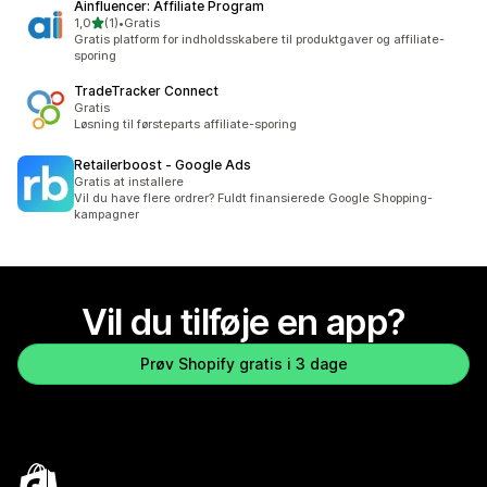
Ainfluencer: Affiliate Program
ud af 5 stjerner
1,0
(1)
•
Gratis
1 anmeldelser i alt
Gratis platform for indholdsskabere til produktgaver og affiliate-
sporing
TradeTracker Connect
Gratis
Løsning til førsteparts affiliate-sporing
Retailerboost ‑ Google Ads
Gratis at installere
Vil du have flere ordrer? Fuldt finansierede Google Shopping-
kampagner
Vil du tilføje en app?
Prøv Shopify gratis i 3 dage