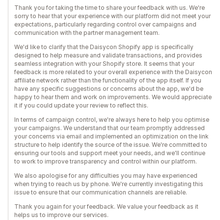
Thank you for taking the time to share your feedback with us. We're
sorry to hear that your experience with our platform did not meet your
expectations, particularly regarding control over campaigns and
communication with the partner management team.
We'd like to clarify that the Daisycon Shopify app is specifically
designed to help measure and validate transactions, and provides
seamless integration with your Shopify store. It seems that your
feedback is more related to your overall experience with the Daisycon
affiliate network rather than the functionality of the app itself. If you
have any specific suggestions or concerns about the app, we'd be
happy to hear them and work on improvements. We would appreciate
it if you could update your review to reflect this.
In terms of campaign control, we're always here to help you optimise
your campaigns. We understand that our team promptly addressed
your concerns via email and implemented an optimization on the link
structure to help identify the source of the issue. We're committed to
ensuring our tools and support meet your needs, and we'll continue
to work to improve transparency and control within our platform.
We also apologise for any difficulties you may have experienced
when trying to reach us by phone. We're currently investigating this
issue to ensure that our communication channels are reliable.
Thank you again for your feedback. We value your feedback as it
helps us to improve our services.