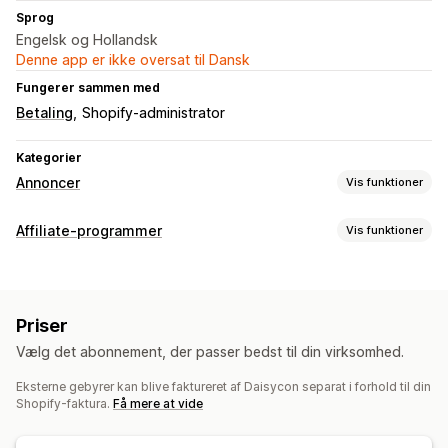
Sprog
Engelsk og Hollandsk
Denne app er ikke oversat til Dansk
Fungerer sammen med
Betaling
Shopify-administrator
Kategorier
Annoncer
Vis funktioner
Målretning
Affiliate-programmer
Vis funktioner
Målgruppesegmenter
Tilpassede målgrupper
Søgeord
Muligheder for kommission
Platform
Produktkategori
Retargeting
Automatiserede regler
Sporing
Tilpasset kommission
Kampagneadministration
Priser
Markedsføring på flere niveauer
Effektivitetsbonusser
Automatiserede kampagner
Mail
Influencere og affiliates
Vælg det abonnement, der passer bedst til din virksomhed.
Produktkommission
Fordele på flere niveauer
Annoncebørs
Eksterne gebyrer kan blive faktureret af Daisycon separat i forhold til din
Administration af henvisninger
Shopify-faktura.
Få mere at vide
Effektivitetsanalyse
Affiliate-links
Analyser
Rabatter
Sporing af ydeevne
Konverteringssporing
Sporing på flere niveauer
Produktsporing