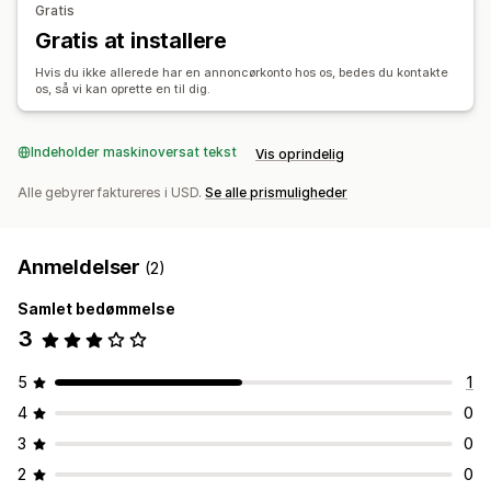
Gratis
Omkostninger pr. erhvervelse
UTM-tildeling
Trafikkilde
Affiliateoplevelse
Gratis at installere
Tilpassede kontrolpaneler
Tilpassede links og rabatter
Hvis du ikke allerede har en annoncørkonto hos os, bedes du kontakte
os, så vi kan oprette en til dig.
Tilpasset domæne
Betalinger
Indeholder maskinoversat tekst
Vis oprindelig
Bankoverførsler
Automatiske betalinger
Multivaluta
PayPal
Alle gebyrer faktureres i USD.
Se alle prismuligheder
Anmeldelser
(2)
Samlet bedømmelse
3
5
1
4
0
3
0
2
0