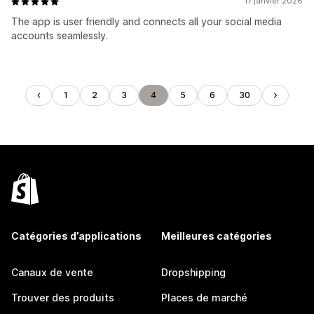
17 janvier 2026
The app is user friendly and connects all your social media
accounts seamlessly.
1
2
3
4
5
6
30
Catégories d’applications
Meilleures catégories
Canaux de vente
Dropshipping
Trouver des produits
Places de marché