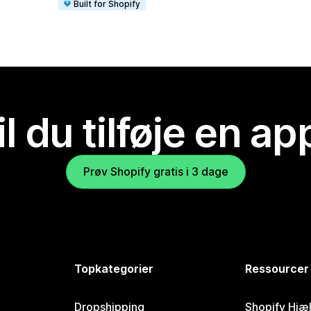
Built for Shopify
il du tilføje en ap
Prøv Shopify gratis i 3 dage
Topkategorier
Ressourcer
Dropshipping
Shopify Hjæ