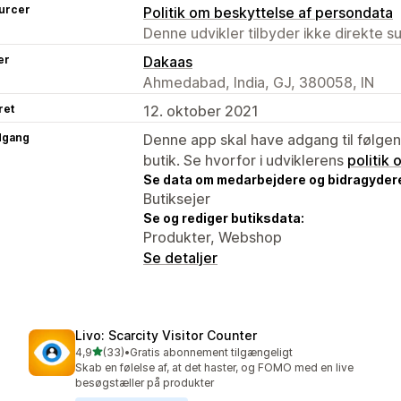
urcer
Politik om beskyttelse af persondata
Denne udvikler tilbyder ikke direkte s
er
Dakaas
Ahmedabad, India, GJ, 380058, IN
ret
12. oktober 2021
dgang
Denne app skal have adgang til følgend
butik. Se hvorfor i udviklerens
politik
Se data om medarbejdere og bidragyder
Butiksejer
Se og rediger butiksdata:
Produkter, Webshop
Se detaljer
Livo: Scarcity Visitor Counter
ud af 5 stjerner
4,9
(33)
•
Gratis abonnement tilgængeligt
33 anmeldelser i alt
Skab en følelse af, at det haster, og FOMO med en live
besøgstæller på produkter