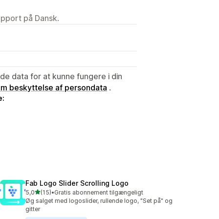
upport på Dansk.
e data for at kunne fungere i din
 om beskyttelse af persondata
.
e:
Fab Logo Slider Scrolling Logo
ud af 5 stjerner
5,0
(15)
•
Gratis abonnement tilgængeligt
15 anmeldelser i alt
Øg salget med logoslider, rullende logo, "Set på" og
gitter