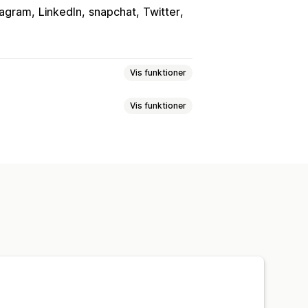
tagram
LinkedIn
snapchat
Twitter
Vis funktioner
Vis funktioner
oer
Reels
Hashtags
Anmeldelser
lid
rodukter
Flere sprog
 layouts
ver
Tilpasset tekst
Skrifttyper
misk på mobil
Planlægning
poring
ng
Annonceringslinje
urv
Betalingsside
Kollektionssider
rtside
Landingssider
Produktsider