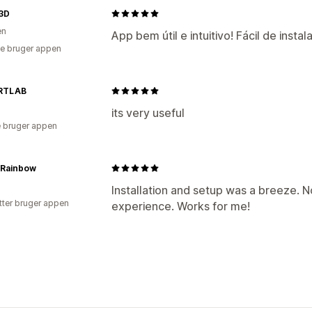
 3D
en
App bem útil e intuitivo! Fácil de instala
e bruger appen
RTLAB
its very useful
 bruger appen
 Rainbow
Installation and setup was a breeze. N
tter bruger appen
experience. Works for me!