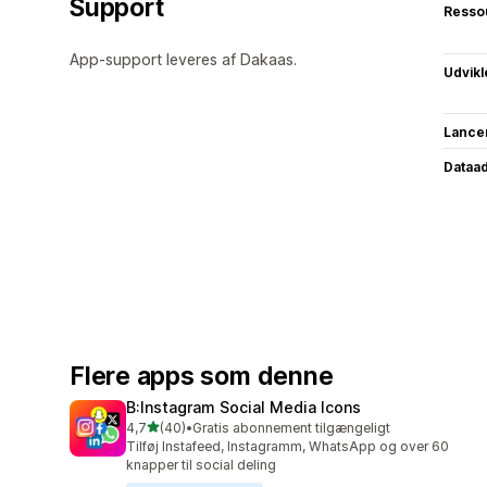
Support
Resso
App-support leveres af Dakaas.
Udvikl
Lance
Dataa
Flere apps som denne
B:Instagram Social Media Icons
ud af 5 stjerner
4,7
(40)
•
Gratis abonnement tilgængeligt
40 anmeldelser i alt
Tilføj Instafeed, Instagramm, WhatsApp og over 60
knapper til social deling