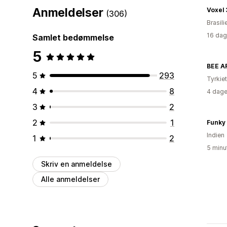
Anmeldelser
Voxel
(306)
Brasili
16 dag
Samlet bedømmelse
5
BEE A
5
293
Tyrkiet
4
8
4 dage
3
2
2
1
Funky
Indien
1
2
5 minu
Skriv en anmeldelse
Alle anmeldelser