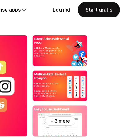
se apps
Log ind
Start gratis
+ 3 mere