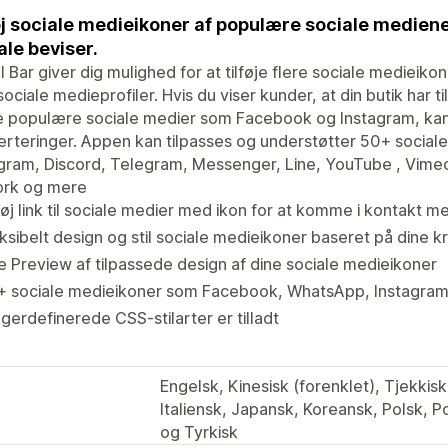
øj sociale medieikoner af populære sociale medie
ale beviser.
l Bar giver dig mulighed for at tilføje flere sociale medieikon
sociale medieprofiler. Hvis du viser kunder, at din butik har
 populære sociale medier som Facebook og Instagram, kan 
rteringer. Appen kan tilpasses og understøtter 50+ social
agram, Discord, Telegram, Messenger, Line, YouTube , Vim
rk og mere
føj link til sociale medier med ikon for at komme i kontakt 
ksibelt design og stil sociale medieikoner baseret på dine k
e Preview af tilpassede design af dine sociale medieikoner
+ sociale medieikoner som Facebook, WhatsApp, Instagram,
gerdefinerede CSS-stilarter er tilladt
Engelsk, Kinesisk (forenklet), Tjekkis
Italiensk, Japansk, Koreansk, Polsk, Po
og Tyrkisk