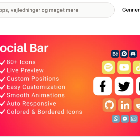
Gennem
ri med udvalgte billeder