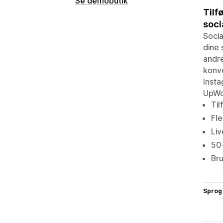
Se demobutik
Tilf
soci
Socia
dine 
andre
konve
Inst
UpWo
Til
Fle
Liv
50
Bru
Sprog