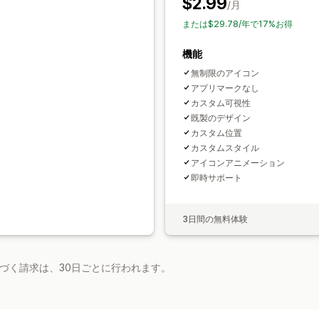
$2.99
/月
ヒーローセクション
ホームページ
ラ
または$29.78/年で17%お得
検索ページ
機能
無制限のアイコン
アプリマークなし
カスタム可視性
既製のデザイン
カスタム位置
カスタムスタイル
アイコンアニメーション
即時サポート
3日間の無料体験
基づく請求は、30日ごとに行われます。