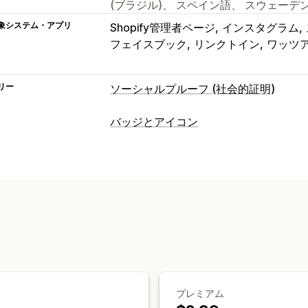
(ブラジル)、 スペイン語、 スウェーデ
象システム・アプリ
Shopify管理者ページ
インスタグラム
フェイスブック
リンクトイン
ワッツ
リー
ソーシャルプルーフ (社会的証明)
コンテンツタイプ
バッジとアイコン
UGC
写真
動画
リール
ハッシュタグ
アイコンタイプ
表示オプション
カスタム
保証
SNS
信頼
ライブトラフィック
商品閲覧回数
お
カスタマイズ
商品を購入可能なフィード
カスタムレ
アニメーション
背景
境界線
色
カス
分析
サイズ
ツールチップ
モバイル対応
ス
エンゲージメント追跡
コンバージョン
アイコンの位置
手動配置
自動配置
お知らせバー
カス
プレミアム
チェックアウトページ
コレクションペ