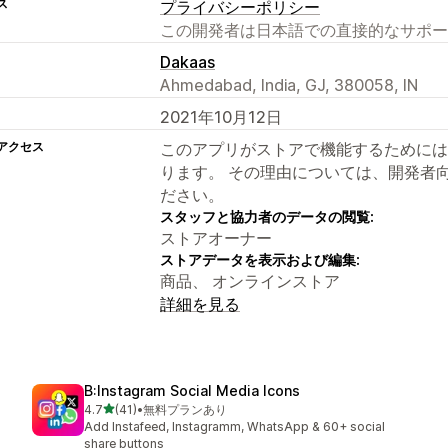
ス
プライバシーポリシー
この開発者は日本語での直接的なサポー
Dakaas
Ahmedabad, India, GJ, 380058, IN
2021年10月12日
アクセス
このアプリがストアで機能するためには
ります。 その理由については、開発者
ださい。
スタッフと協力者のデータの閲覧:
ストアオーナー
ストアデータを表示および編集:
商品、 オンラインストア
詳細を見る
B:Instagram Social Media Icons
5つ星中
4.7
(41)
•
無料プランあり
合計レビュー数：41件
Add Instafeed, Instagramm, WhatsApp & 60+ social
share buttons