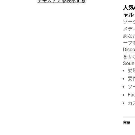
デモストアを表示する
人気
ャル
ソー
メディ
あな
ーフ
Dis
をサポ
Sou
効
要
ソ
Fa
カ
言語