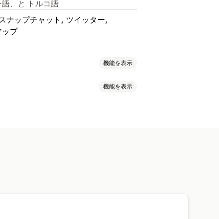
ン語、と トルコ語
スナップチャット
ツイッター
アップ
機能を表示
機能を表示
レビュー
気に入り商品
複数言語
イアウト
タムテキスト
フォント
スタイル
ケジュール
トラッキング
タムページ
カートページ
ージ
フッター
ヘッダー