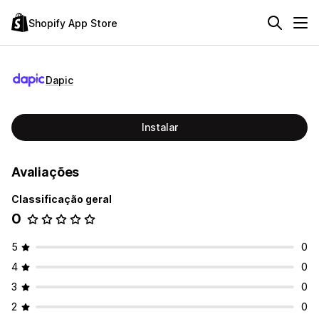
Shopify App Store
Dapic
Instalar
Avaliações
Classificação geral
0
5
0
4
0
3
0
2
0