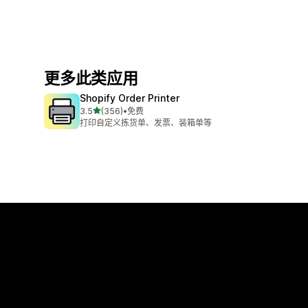
更多此类应用
Shopify Order Printer
星（满分 5 星）
3.5
(356)
•
免费
总共 356 条评论
打印自定义拣货单、发票、装箱单等