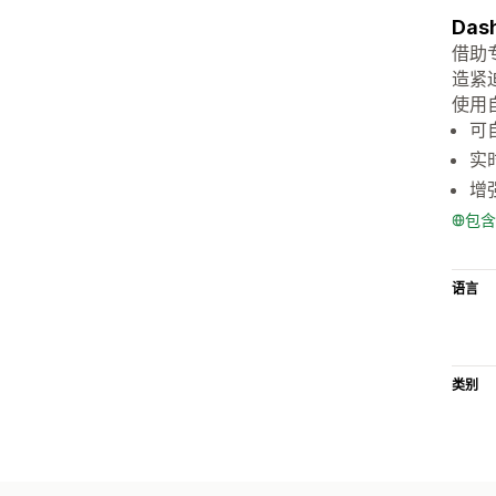
Da
借助
造紧
使用
可
实
增
包含
语言
类别