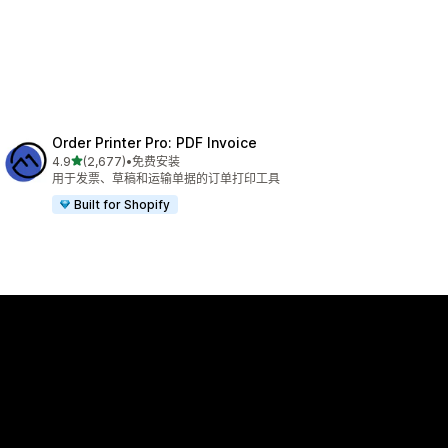
Order Printer Pro: PDF Invoice
星（满分 5 星）
4.9
(2,677)
•
免费安装
总共 2677 条评论
用于发票、草稿和运输单据的订单打印工具
Built for Shopify