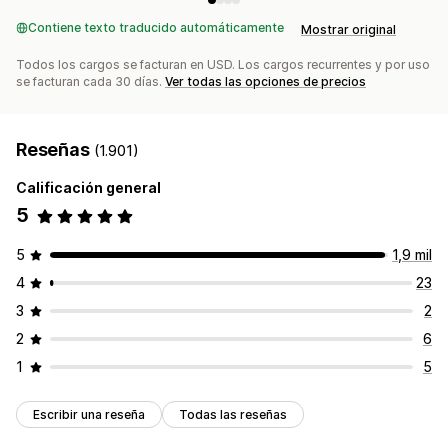
Importación de datos históricos
Contiene texto traducido automáticamente
Mostrar original
Todos los cargos se facturan en USD. Los cargos recurrentes y por uso
se facturan cada 30 días.
Ver todas las opciones de precios
Reseñas
(1.901)
Calificación general
5
5
1,9 mil
4
23
3
2
2
6
1
5
Escribir una reseña
Todas las reseñas