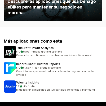
Descubre las aplicaciones que usa Denago
eBikes para mantener su negocio en
marcha.
Más aplicaciones como esta
TrueProfit: Profit Analytics
de 5 estrellas
5.0
(803)
•
Prueba gratis disponible
803 reseñas en total
Conoce tu beneficio neto exacto con análisis en tiempo real.
Report Pundit: Custom Reports
de 5 estrellas
5.0
(1,864)
•
Plan gratis disponible
1864 reseñas en total
Crea informes personalizados, combina datos y automatiza la
entrega
Velocity Insights
de 5 estrellas
1.2
(4)
•
Gratis
4 reseñas en total
Mide los KPI principales en tus canales de ventas y marketing