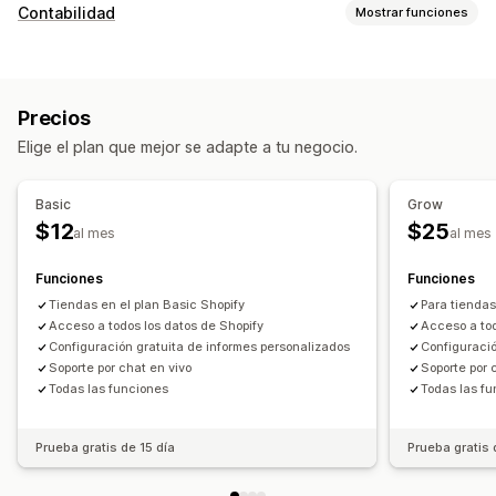
Comportamiento de los clientes
Contabilidad
Mostrar funciones
Segmentación
Valor vitalicio (LTV)
Análisis de cohortes
Informes financieros
Marketing y ventas
Ingresos y saldo
Ventas y reembolsos
Informes y estadísticas de pago
Precios
Impuesto sobre las ventas
Seguimiento de gastos
Información útil de ganancias
Seguimiento de compra
Elige el plan que mejor se adapte a tu negocio.
Devoluciones y cambios
Seguimiento de COGS
Seguimiento de UTM
Carrito abandonado
Informes personalizados
Basic
Grow
Imágenes e informes
Operaciones financieras
$12
$25
al mes
al mes
Paneles de control personalizados
Facturación
Cuentas por cobrar
Términos netos
Informes personalizados
Exportación de datos
Deducciones fiscales
Exenciones fiscales
Funciones
Funciones
Análisis históricos
Cronogramas de informes
Actualizaciones de existencias
Tiendas en el plan Basic Shopify
Múltiples monedas
Para tiendas
Notificaciones
Cumplimiento con RGPD
Acceso a todos los datos de Shopify
Acceso a tod
Multicanal
Configuración gratuita de informes personalizados
Configuració
Soporte por chat en vivo
Soporte por 
Sincronización de datos automatizada
Todas las funciones
Todas las f
Resumen de ventas diarias
Detalles del pedido
Transacciones
Pagos
Clientes
Inventario y producto
Prueba gratis de 15 día
Prueba gratis 
Precios
Mapeo del impuesto sobre las ventas
Conciliación bancaria
Resolución de errores