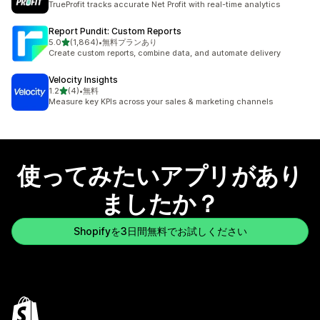
TrueProfit tracks accurate Net Profit with real-time analytics
Report Pundit: Custom Reports
5つ星中
5.0
(1,864)
•
無料プランあり
合計レビュー数：1864件
Create custom reports, combine data, and automate delivery
Velocity Insights
5つ星中
1.2
(4)
•
無料
合計レビュー数：4件
Measure key KPIs across your sales & marketing channels
使ってみたいアプリがあり
ましたか？
Shopifyを3日間無料でお試しください