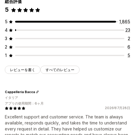
総合評価
5
5
1,865
4
23
3
2
2
6
1
5
レビューを書く
すべてのレビュー
Cappelleria Bacca
イタリア
アプリの使用期間：6ヶ月
2026年7月28日
Excellent support and customer service. The team is always
available, responds quickly, and takes the time to understand
every request in detail. They have helped us customize our
reports to match our accounting needs and have always been