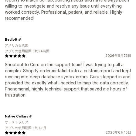
willing to investigate and resolve any issue until everything
worked correctly. Professional, patient, and reliable. Highly
recommended!
Bedloft
アメリカ合衆国
アプリの使用期間：約24時間
2026年6月23日
Shoutout to Guru on the support team! I was trying to pull a
complex Shopify order metafield into a custom report and kept
running into deep database syntax errors. Guru stepped in and
provided the exactly what I needed to map the data correctly.
Phenomenal, highly technical support that saved me hours of
frustration.
Native Collars
オーストラリア
アプリの使用期間：約1ヶ月
2026年6月18日