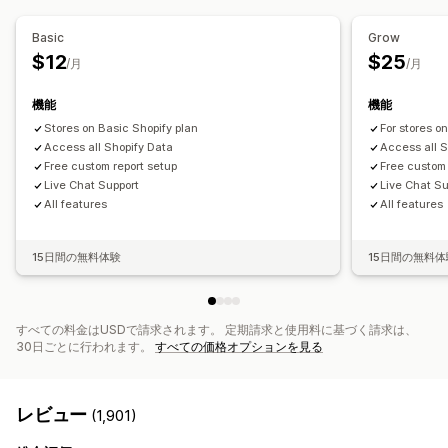
ビジュアルとレポート
請求と請求書発行
売掛金勘定
諸条件
課税控除
免税
在庫更新
Basic
Grow
カスタムダッシュボード
カスタムレポート
複数通貨
マルチチャネル
$12
$25
/月
/月
データのエクスポート
履歴分析
レポートのスケジュール設定
自動データ同期
通知
GDPR準拠
機能
機能
日次売上サマリー
注文詳細
取引
支払い受取
お客様
Stores on Basic Shopify plan
For stores o
在庫と商品
価格設定
売上税マッピング
銀行照合
Access all Shopify Data
Access all S
エラーの解決
Free custom report setup
履歴データのインポート
Free custom 
Live Chat Support
Live Chat Su
All features
All features
15日間の無料体験
15日間の無料体
すべての料金はUSDで請求されます。 定期請求と使用料に基づく請求は、
30日ごとに行われます。
すべての価格オプションを見る
レビュー
(1,901)