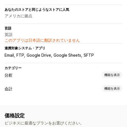
あなたのストアと同じようなストアに人気
アメリカに拠点
言語
英語
このアプリは日本語に翻訳されていません
連携対象システム・アプリ
Email
FTP
Google Drive
Google Sheets
SFTP
カテゴリー
分析
機能を表示
お客様の操作動向
会計
機能を表示
セグメンテーション
顧客生涯価値 (LTV)
コホート分析
財務レポート
マーケティングと販売
収益と残高
売上と返金
売上税
経費追跡
返品と交換
チェックアウト分析
利益に関するインサイト
購入の追跡
価格設定
売上原価の追跡
カスタムレポート
UTM追跡
カゴ落ち
ビジネスに最適なプランをお選びください。
財務運営