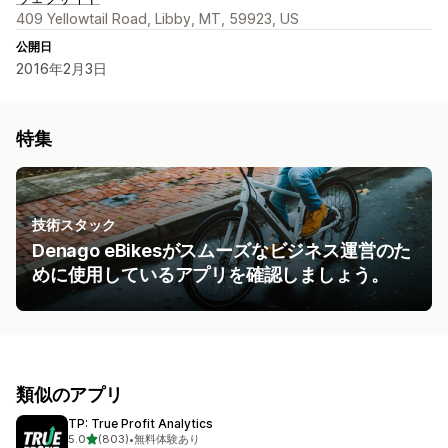
409 Yellowtail Road, Libby, MT, 59923, US
公開日
2016年2月3日
特集
技術スタック
Denago eBikesがスムーズなビジネス運営のた
めに使用しているアプリを確認しましょう。
類似のアプリ
TP: True Profit Analytics
5つ星中
5.0
(803)
•
無料体験あり
合計レビュー数：803件