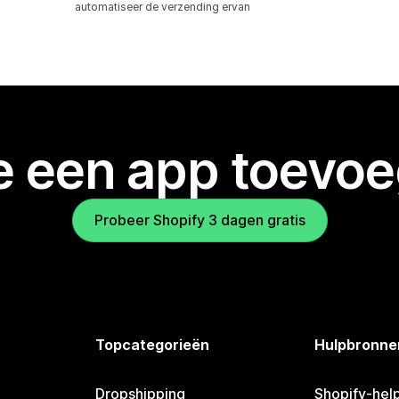
automatiseer de verzending ervan
je een app toevo
Probeer Shopify 3 dagen gratis
Topcategorieën
Hulpbronne
Dropshipping
Shopify-hel