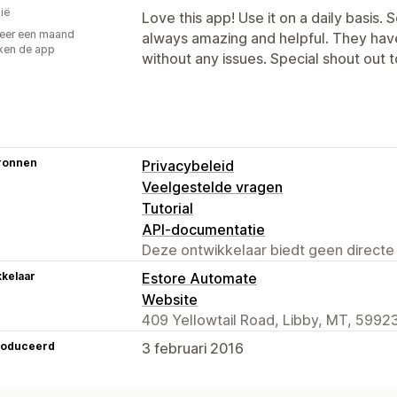
ië
Love this app! Use it on a daily basis. 
eer een maand
always amazing and helpful. They hav
ken de app
without any issues. Special shout out t
ronnen
Privacybeleid
Veelgestelde vragen
Tutorial
API-documentatie
Deze ontwikkelaar biedt geen directe
kelaar
Estore Automate
Website
409 Yellowtail Road, Libby, MT, 5992
roduceerd
3 februari 2016