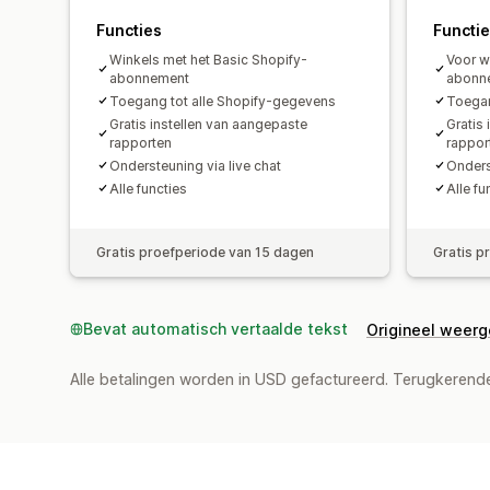
Functies
Functi
Winkels met het Basic Shopify-
Voor w
abonnement
abonn
Toegang tot alle Shopify-gegevens
Toegan
Gratis instellen van aangepaste
Gratis
rapporten
rappor
Ondersteuning via live chat
Onders
Alle functies
Alle fu
Gratis proefperiode van 15 dagen
Gratis p
Bevat automatisch vertaalde tekst
Origineel weer
Alle betalingen worden in USD gefactureerd. Terugkeren