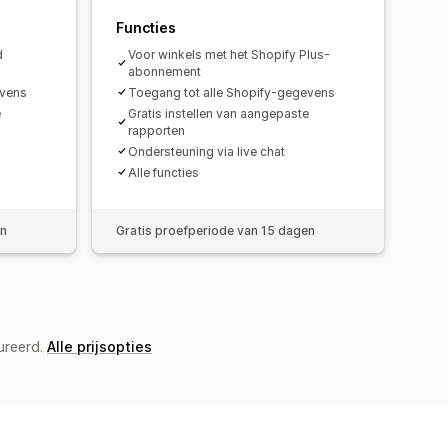
ngsgegevens
Transacties
Functies
roduct
Prijzen
d
Voor winkels met het Shopify Plus-
abonnement
ciliatie
Foutresolutie
evens
Toegang tot alle Shopify-gegevens
e
Gratis instellen van aangepaste
rapporten
Ondersteuning via live chat
Alle functies
en
Gratis proefperiode van 15 dagen
ureerd.
Alle prijsopties