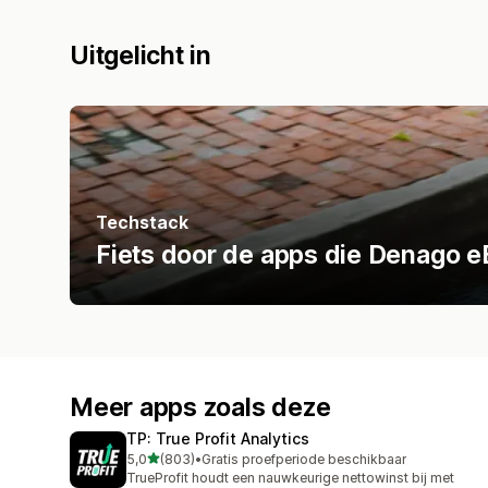
Uitgelicht in
Techstack
Fiets door de apps die Denago e
Meer apps zoals deze
TP: True Profit Analytics
van 5 sterren
5,0
(803)
•
Gratis proefperiode beschikbaar
803 recensies in totaal
TrueProfit houdt een nauwkeurige nettowinst bij met