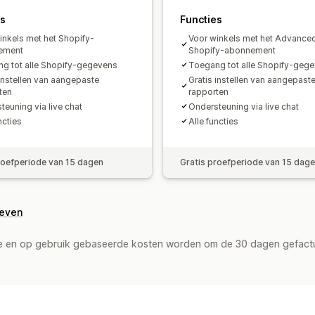
Overzicht dagelijkse omzet
Bestelli
es
Functies
Uitbetalingen
Klanten
Voorraad en p
inkels met het Shopify-
Voor winkels met het Advance
ement
Shopify-abonnement
Toewijzing omzetbelasting
Bankrecon
g tot alle Shopify-gegevens
Toegang tot alle Shopify-geg
Import historische gegevens
 instellen van aangepaste
Gratis instellen van aangepast
ten
rapporten
teuning via live chat
Ondersteuning via live chat
ncties
Alle functies
roefperiode van 15 dagen
Gratis proefperiode van 15 dag
geven
de en op gebruik gebaseerde kosten worden om de 30 dagen gefact