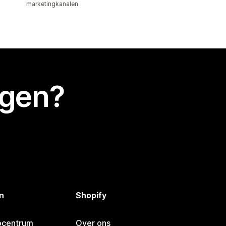
marketingkanalen
egen?
n
Shopify
pcentrum
Over ons