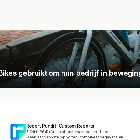
Bikes gebruikt om hun bedrijf in bewegin
Report Pundit: Custom Reports
van 5 sterren
5,0
(1.864)
•
Gratis abonnement beschikbaar
1864 recensies in totaal
Maak aangepaste rapporten, combineer gegevens en