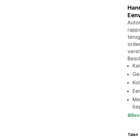
Hand
Eenv
Autom
rappo
terug
orde
verst
Besch
Kan
Ge
Kol
Een
Me
be
Bev
Talen