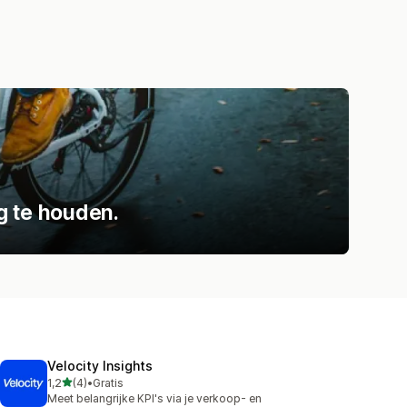
g te houden.
Velocity Insights
van 5 sterren
1,2
(4)
•
Gratis
4 recensies in totaal
Meet belangrijke KPI's via je verkoop- en