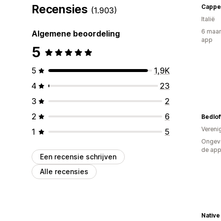
Recensies
Cappel
(1.903)
Italië
6 maan
Algemene beoordeling
app
5
5
1,9K
4
23
3
2
2
6
Bedlof
Vereni
1
5
Ongeve
de ap
Een recensie schrijven
Alle recensies
Native