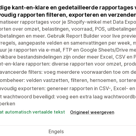
ige kant-en-klare en gedetailleerde rapportages 
oudig rapporten filteren, exporteren en verzenden
atiseer rapportages voor je Shopify-winkel met Data Expor
rten over omzet, belastingen, voorraad, POS, uitbetalingen
betalingen en meer. Gebruik Report Builder voor live previe
rregels, aangepaste velden en samenvattingen per week, m
uur je rapporten via e-mail, FTP en Google Sheets/Drive m
ikbare bestandsindelingen zijn onder meer Excel, CSV en PD
t-en-klare rapporten: diverse rapporten voor omzet, prod
avanceerde filters: voeg meerdere voorwaarden toe om d
ombeheer: velden vastzetten, filteren, hernoemen, sorter
voudig exporteren: genereer rapporten in CSV-, Excel- en
t wachtwoord beveiligd: voeg een extra laag wachtwoordbe
perken
at automatisch vertaalde tekst
Origineel weergeven
Engels