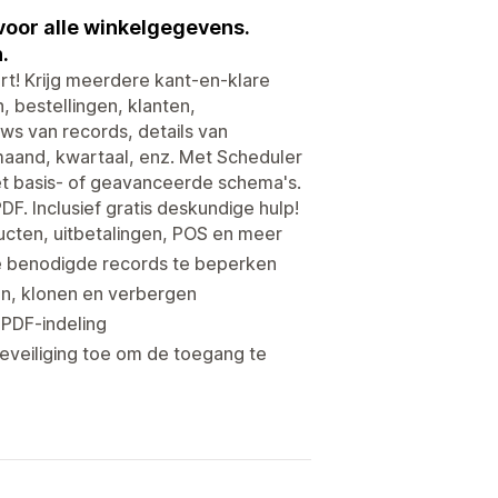
voor alle winkelgegevens.
.
t! Krijg meerdere kant-en-klare
, bestellingen, klanten,
ws van records, details van
aand, kwartaal, enz. Met Scheduler
et basis- of geavanceerde schema's.
F. Inclusief gratis deskundige hulp!
ucten, uitbetalingen, POS en meer
e benodigde records te beperken
en, klonen en verbergen
 PDF-indeling
veiliging toe om de toegang te