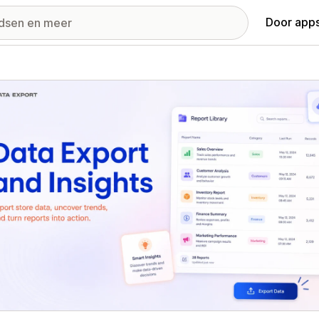
Door apps
ij met uitgelichte afbeeldingen