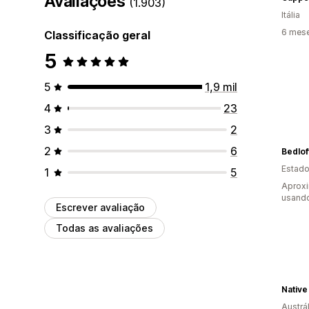
Avaliações
(1.903)
Itália
6 mes
Classificação geral
5
5
1,9 mil
4
23
3
2
2
6
Bedlof
Estado
1
5
Aprox
usand
Escrever avaliação
Todas as avaliações
Native
Austrál