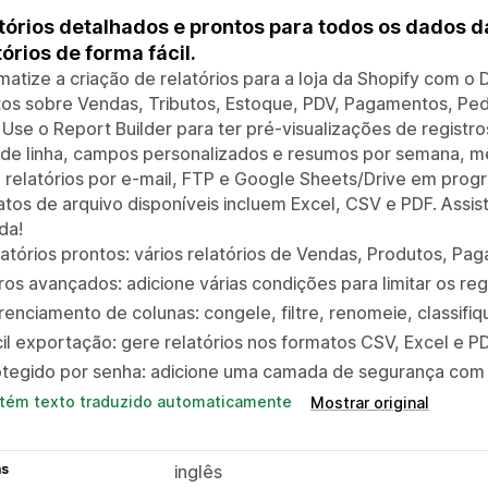
tórios detalhados e prontos para todos os dados da l
tórios de forma fácil.
atize a criação de relatórios para a loja da Shopify com o 
os sobre Vendas, Tributos, Estoque, PDV, Pagamentos, Ped
 Use o Report Builder para ter pré-visualizações de registr
 de linha, campos personalizados e resumos por semana, mê
 relatórios por e-mail, FTP e Google Sheets/Drive em pro
tos de arquivo disponíveis incluem Excel, CSV e PDF. Assist
ída!
atórios prontos: vários relatórios de Vendas, Produtos, Pa
tros avançados: adicione várias condições para limitar os re
enciamento de colunas: congele, filtre, renomeie, classifi
il exportação: gere relatórios nos formatos CSV, Excel e P
tegido por senha: adicione uma camada de segurança com s
tém texto traduzido automaticamente
Mostrar original
as
inglês