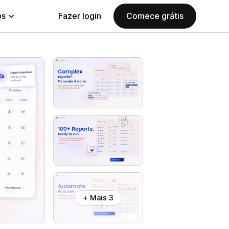
ps
Fazer login
Comece grátis
+ Mais 3