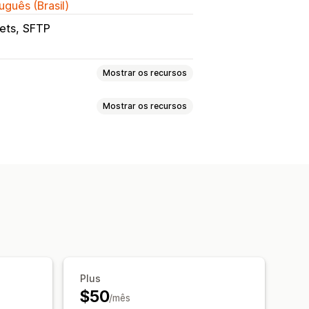
uguês (Brasil)
ets
SFTP
Mostrar os recursos
Mostrar os recursos
 (LTV, na sigla em inglês)
s
Tributo sobre vendas
luções e trocas
o
Acompanhamento de compra
s personalizados
go de Urchin (UTM, na sigla em
r
Prazo de pagamento
árias
Atualizações de estoque
Plus
elatórios personalizados
$50
/mês
ca
Agendamento de relatório