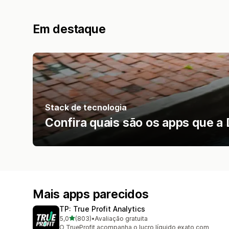
Em destaque
Stack de tecnologia
Confira quais são os apps que a 
Mais apps parecidos
TP: True Profit Analytics
de 5 estrelas
5,0
(803)
•
Avaliação gratuita
803 avaliações ao todo
O TrueProfit acompanha o lucro líquido exato com