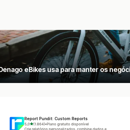
Denago eBikes usa para manter os negóci
Report Pundit: Custom Reports
de 5 estrelas
5,0
(1.864)
•
Plano gratuito disponível
1864 avaliações ao todo
Crie relatórios personalizados, combine dados e