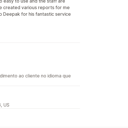
So easy to use and the staff are
e created various reports for me
o Deepak for his fantastic service
imento ao cliente no idioma que
3, US