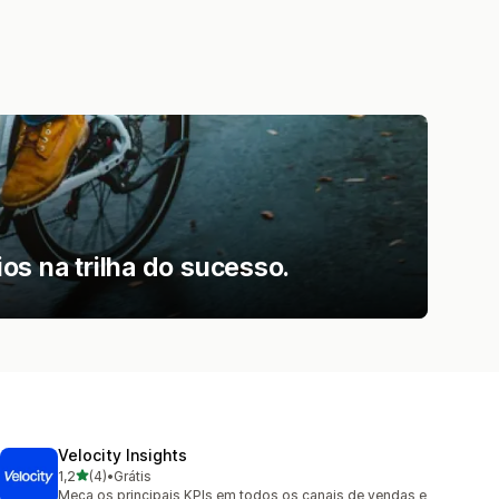
os na trilha do sucesso.
Velocity Insights
de 5 estrelas
1,2
(4)
•
Grátis
4 avaliações ao todo
Meça os principais KPIs em todos os canais de vendas e