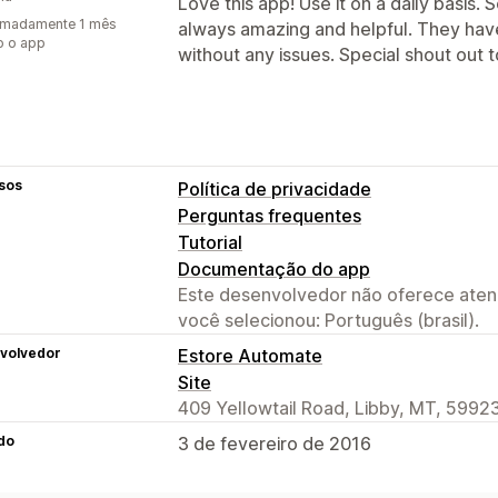
Love this app! Use it on a daily basis. 
imadamente 1 mês
always amazing and helpful. They hav
o o app
without any issues. Special shout out t
sos
Política de privacidade
Perguntas frequentes
Tutorial
Documentação do app
Este desenvolvedor não oferece atend
você selecionou: Português (brasil).
volvedor
Estore Automate
Site
409 Yellowtail Road, Libby, MT, 5992
do
3 de fevereiro de 2016