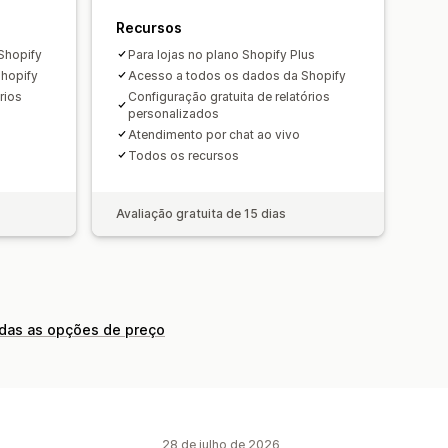
DPR
dos pedidos
Transações
Recursos
dutos
Preços
Shopify
Para lojas no plano Shopify Plus
s
Conciliação bancária
hopify
Acesso a todos os dados da Shopify
rios
Configuração gratuita de relatórios
os importados
personalizados
Atendimento por chat ao vivo
Todos os recursos
Avaliação gratuita de 15 dias
odas as opções de preço
28 de julho de 2026