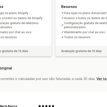
Notificações
Resumo de vendas diárias
Conformidade com o G
Detalhes 
os
Recursos
Pagamentos
Clientes
Estoque e pro
ojas no plano Shopify
Para lojas no plano Advanced 
Mapeamento de tributos sobre venda
 a todos os dados da Shopify
Acesso a todos os dados da S
uração gratuita de relatórios
Configuração gratuita de relató
Resolução de erros
Histórico de dad
alizados
personalizados
mento por chat ao vivo
Atendimento por chat ao vivo
os recursos
Todos os recursos
o gratuita de 15 dias
Avaliação gratuita de 15 dias
original
rrentes e calculadas por uso são faturadas a cada 30 dias.
Ver t
leria Bacca