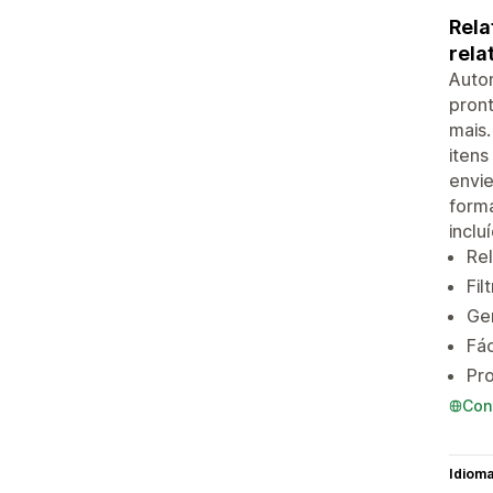
Rela
rela
Autom
pront
mais.
itens
envie
forma
inclu
Rel
Fil
Ger
Fác
Pro
Con
Idiom