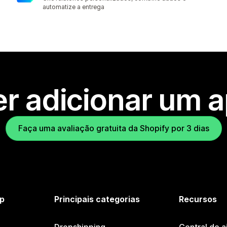
automatize a entrega
r adicionar um 
Faça uma avaliação gratuita da Shopify por 3 dias
p
Principais categorias
Recursos