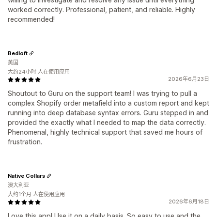
worked correctly. Professional, patient, and reliable. Highly
recommended!
Bedloft
美国
大约24小时 人在使用应用
2026年6月23日
Shoutout to Guru on the support team! I was trying to pull a
complex Shopify order metafield into a custom report and kept
running into deep database syntax errors. Guru stepped in and
provided the exactly what I needed to map the data correctly.
Phenomenal, highly technical support that saved me hours of
frustration.
Native Collars
澳大利亚
大约1个月 人在使用应用
2026年6月18日
Love this app! Use it on a daily basis. So easy to use and the