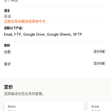
语言
英语
这款应用未翻译成简体中文
适配以下产品：
Email
FTP
Google Drive
Google Sheets
SFTP
类别
分析
显示功能
客户行为
会计
显示功能
细分
生命周期价值 (LTV)
群组分析
财务报告
营销和销售
收入和余额
销售和退款
销售税
费用跟踪
退货和换货
结账分析
利润洞察
购买跟踪
UTM 跟踪
弃购
定价
销售成本跟踪
自定义报告
选择最适合您业务的套餐。
视觉和报告
财务运作
自定义控制面板
自定义报告
数据导出
历史分析
报告安排
通知
账单和发票
应收账款
宽限期付款条件
税款扣除
免税
库存更新
Basic
Grow
GDPR 合规
多币种
多渠道