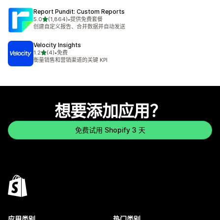
Report Pundit: Custom Reports
星（满分 5 星）
5.0
(1,864)
•
提供免费套餐
总共 1864 条评论
创建自定义报告、合并数据并自动发送
Velocity Insights
星（满分 5 星）
1.2
(4)
•
免费
总共 4 条评论
衡量销售和营销渠道的关键 KPI
想要添加应用？
免费试用 Shopify 3 天
应用类别
热门类别