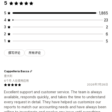
5
5
1,865
4
23
3
2
2
6
1
5
撰写评论
所有评论
Cappelleria Bacca
意大利
6个月 人在使用应用
2026年7月28日
Excellent support and customer service. The team is always
available, responds quickly, and takes the time to understand
every request in detail. They have helped us customize our
reports to match our accounting needs and have always been
willing to investigate and resolve any issue until everything