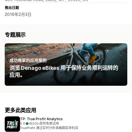
推出日期
2016年2月3日
专题展示
成功商家的应用案例
浏览 Denago eBikes 用于保持业务顺利运转的
应用。
更多此类应用
TP: True Profit Analytics
星（满分 5 星）
5.0
(803)
•
提供免费试用
总共 803 条评论
TrueProfit 通过实时分析准确跟踪净利润