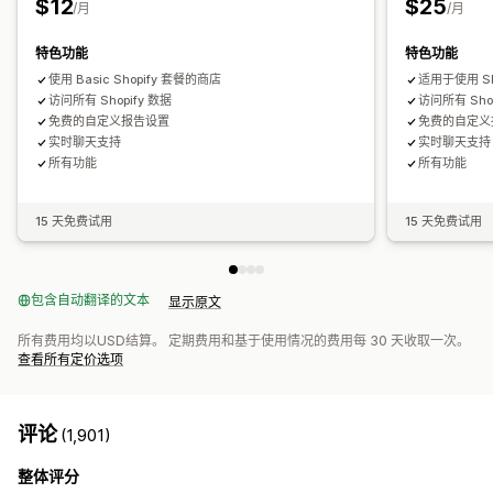
$12
$25
/月
/月
自动数据同步
特色功能
特色功能
每日销售摘要
订单详情
交易
收入款项
客户
库存和产品
定价
使用 Basic Shopify 套餐的商店
适用于使用 Sh
销售税映射
银行对账
错误解决
历史数据导入
访问所有 Shopify 数据
访问所有 Shop
免费的自定义报告设置
免费的自定义
实时聊天支持
实时聊天支持
所有功能
所有功能
15 天免费试用
15 天免费试用
包含自动翻译的文本
显示原文
所有费用均以USD结算。 定期费用和基于使用情况的费用每 30 天收取一次。
查看所有定价选项
评论
(1,901)
整体评分