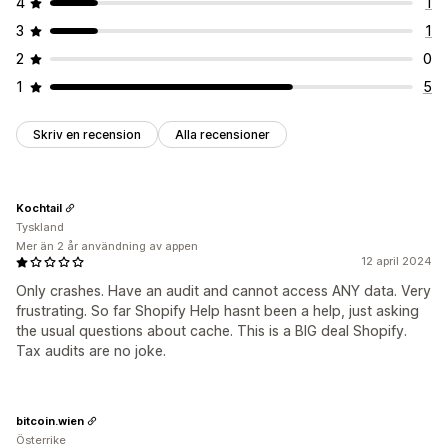
4
1
3
1
2
0
1
5
Skriv en recension
Alla recensioner
Kochtail
Tyskland
Mer än 2 år användning av appen
12 april 2024
Only crashes. Have an audit and cannot access ANY data. Very
frustrating. So far Shopify Help hasnt been a help, just asking
the usual questions about cache. This is a BIG deal Shopify.
Tax audits are no joke.
bitcoin.wien
Österrike