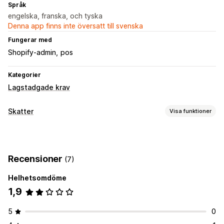
Språk
engelska, franska, och tyska
Denna app finns inte översatt till svenska
Fungerar med
Shopify-admin
pos
Kategorier
Lagstadgade krav
Skatter
Visa funktioner
Rapportering och skatteregistrering
Dataexport
Recensioner
(7)
Helhetsomdöme
1,9
5
0