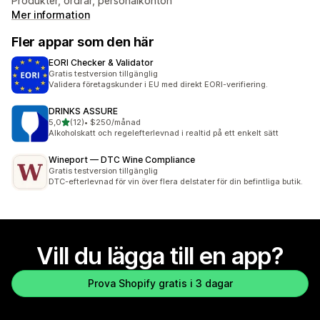
Produkter, ordrar, personalkonton
Mer information
Fler appar som den här
EORI Checker & Validator
Gratis testversion tillgänglig
Validera företagskunder i EU med direkt EORI-verifiering.
DRINKS ASSURE
av 5 stjärnor
5,0
(12)
•
$250/månad
12 recensioner totalt
Alkoholskatt och regelefterlevnad i realtid på ett enkelt sätt
Wineport — DTC Wine Compliance
Gratis testversion tillgänglig
DTC-efterlevnad för vin över flera delstater för din befintliga butik.
Vill du lägga till en app?
Prova Shopify gratis i 3 dagar