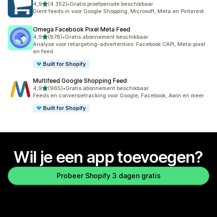
van 5 sterren
4,9
(4.352)
•
Gratis proefperiode beschikbaar
4352 recensies in totaal
Dient feeds in voor Google Shopping, Microsoft, Meta en Pinterest
Omega Facebook Pixel Meta Feed
van 5 sterren
4,9
(878)
•
Gratis abonnement beschikbaar
878 recensies in totaal
Analyse voor retargeting-advertenties: Facebook CAPI, Meta-pixel
en feed
Built for Shopify
Multifeed Google Shopping Feed
van 5 sterren
4,9
(965)
•
Gratis abonnement beschikbaar
965 recensies in totaal
Feeds en conversietracking voor Google, Facebook, Awin en meer
Built for Shopify
Wil je een app toevoegen?
Probeer Shopify 3 dagen gratis