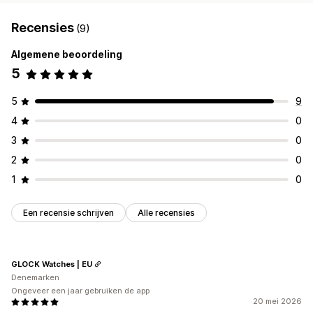
Recensies
(9)
Algemene beoordeling
5
5
9
4
0
3
0
2
0
1
0
Een recensie schrijven
Alle recensies
GLOCK Watches | EU
Denemarken
Ongeveer een jaar gebruiken de app
20 mei 2026