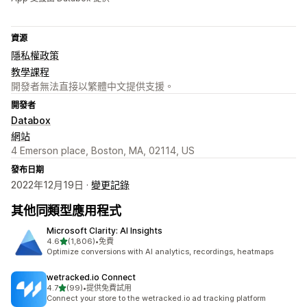
資源
隱私權政策
教學課程
開發者無法直接以繁體中文提供支援。
開發者
Databox
網站
4 Emerson place, Boston, MA, 02114, US
發布日期
2022年12月19日 ·
變更記錄
其他同類型應用程式
Microsoft Clarity: AI Insights
滿分 5 顆星
4.6
(1,806)
•
免費
共有 1806 則評價
Optimize conversions with AI analytics, recordings, heatmaps
wetracked.io Connect
滿分 5 顆星
4.7
(99)
•
提供免費試用
共有 99 則評價
Connect your store to the wetracked.io ad tracking platform