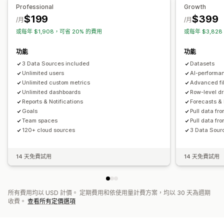
漏斗分析
放棄的購物車
Professional
Growth
$199
$399
視覺化內容和報告
/月
/月
或每年 $1,908，可省 20% 的費用
或每年 $3,82
熱點圖
分析控制面板
自訂控制面板
多家商店報告
基準化分析
自訂報告
歷程分析
預測
報告排程
通知
GDPR 法規遵循
功能
功能
3 Data Sources included
Datasets
Unlimited users
AI-performa
Unlimited custom metrics
Advanced fil
Unlimited dashboards
Row-level dr
Reports & Notifications
Forecasts &
Goals
Pull data fr
Team spaces
Pull data fr
120+ cloud sources
3 Data Sour
14 天免費試用
14 天免費試用
所有費用均以 USD 計價。 定期費用和依使用量計費方案，均以 30 天為週期
收費。
查看所有定價選項