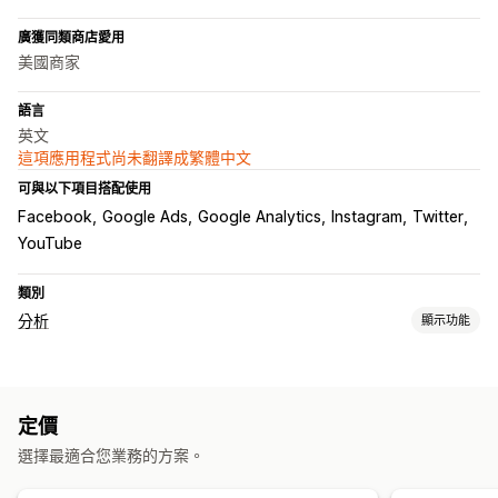
廣獲同類商店愛用
美國商家
語言
英文
這項應用程式尚未翻譯成繁體中文
可與以下項目搭配使用
Facebook
Google Ads
Google Analytics
Instagram
Twitter
YouTube
類別
分析
顯示功能
顧客行為
行為追蹤
活動追蹤
頁面閱覽量
客群分析
定價
行銷和銷售
選擇最適合您業務的方案。
AI 深入分析
結帳分析
廣告投資報酬率
利潤深入分析
購買追蹤