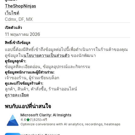
TheShopNinjas
เว็บไซต์
Cdmx, DF, MX
เปิดตัวแล้ว
11 พฤษภาคม 2026
สิทธิ์เข้าถึงข้อมูล
แอปนี้ต้องมีสิทธิ์เข้าถึงข้อมูลต่อไปนี้เพื่อดำเนินการในร้านค้าของคุณ
ดูข้อมูลใน
นโยบายความเป็นส่วนตัว
ของนักพัฒนา
ดูข้อมูลลูกค้า:
ข้อมูลที่ละเอียดอ่อน, ข้อมูลอุปกรณ์และกิจกรรม
ดูข้อมูลพนักงานและผู้มีส่วนร่วม:
เจ้าของร้าน, ผู้ร่วมเขียนบล็อก
ดูและแก้ไขข้อมูลร้านค้า:
ลูกค้า, สินค้า, คำสั่งซื้อ, ร้านค้าออนไลน์
ดูรายละเอียด
พบกับแอปที่น่าสนใจ
Microsoft Clarity: AI Insights
เต็ม 5 ดาว
4.6
(1,825)
•
ฟรี
ทั้งหมด 1825 รีวิว
Optimize conversions with AI analytics, recordings, heatmaps