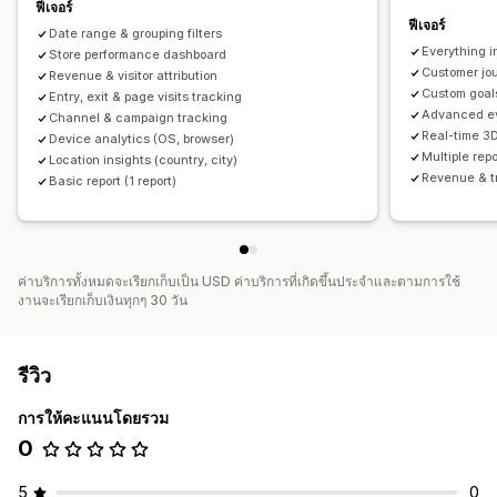
ฟีเจอร์
รายงานที่กำหนดเอง
การส่งออกข้อมูล
การวิเคราะห์ในอดีต
ฟีเจอร์
Date range & grouping filters
กำหนดเวลารายงาน
การแจ้งเตือน
Everything i
Store performance dashboard
Customer jo
Revenue & visitor attribution
Custom goal
Entry, exit & page visits tracking
Advanced ev
Channel & campaign tracking
Real-time 3D
Device analytics (OS, browser)
Multiple rep
Location insights (country, city)
Revenue & t
Basic report (1 report)
ค่าบริการทั้งหมดจะเรียกเก็บเป็น USD ค่าบริการที่เกิดขึ้นประจำและตามการใช้
งานจะเรียกเก็บเงินทุกๆ 30 วัน
รีวิว
การให้คะแนนโดยรวม
0
5
0