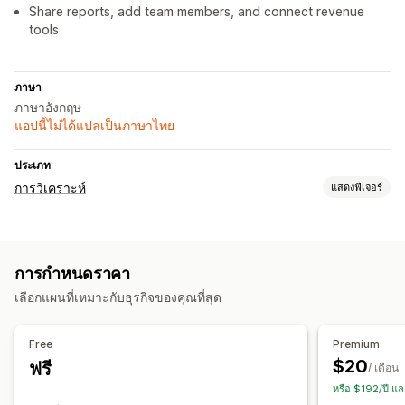
Share reports, add team members, and connect revenue
tools
ภาษา
ภาษาอังกฤษ
แอปนี้ไม่ได้แปลเป็นภาษาไทย
ประเภท
การวิเคราะห์
แสดงฟีเจอร์
พฤติกรรมของลูกค้า
การติดตามแบบเรียลไทม์
การติดตามกิจกรรม
การติดตามเหตุการณ์
การกำหนดราคา
การตลาดและการขาย
เลือกแผนที่เหมาะกับธุรกิจของคุณที่สุด
การระบุแหล่งที่มาทางการตลาด
การวิเคราะห์การชำระเงิน
การติดตามการซื้อ
การวิเคราะห์ช่องทาง
การติดตาม UTM
Free
Premium
$20
ฟรี
ภาพและรายงาน
/ เดือน
หรือ $192/ปี แ
แดชบอร์ดการวิเคราะห์
แดชบอร์ดที่กำหนดเอง