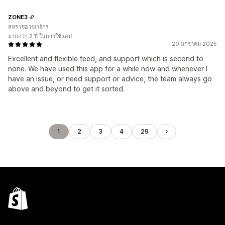
ZONE3
สหราชอาณาจักร
มากกว่า 2 ปี ในการใช้แอป
20 มกราคม 2025
Excellent and flexible feed, and support which is second to
none. We have used this app for a while now and whenever I
have an issue, or need support or advice, the team always go
above and beyond to get it sorted.
1
2
3
4
29