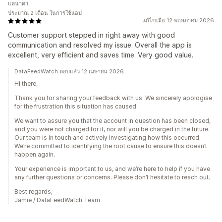
แคนาดา
ประมาณ 2 เดือน ในการใช้แอป
แก้ไขเมื่อ 12 พฤษภาคม 2026
Customer support stepped in right away with good
communication and resolved my issue. Overall the app is
excellent, very efficient and saves time. Very good value.
DataFeedWatch ตอบแล้ว 12 เมษายน 2026
Hi there,
Thank you for sharing your feedback with us. We sincerely apologise
for the frustration this situation has caused.
We want to assure you that the account in question has been closed,
and you were not charged for it, nor will you be charged in the future.
Our team is in touch and actively investigating how this occurred.
We’re committed to identifying the root cause to ensure this doesn’t
happen again.
Your experience is important to us, and we’re here to help if you have
any further questions or concerns. Please don’t hesitate to reach out.
Best regards,
Jamie / DataFeedWatch Team