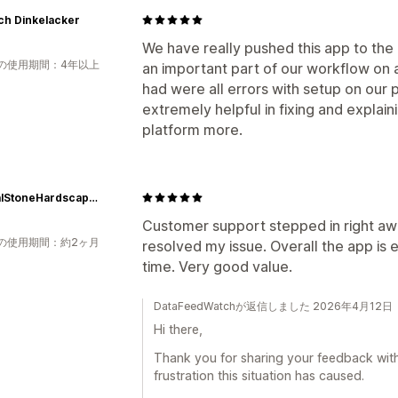
ch Dinkelacker
We have really pushed this app to the m
の使用期間：4年以上
an important part of our workflow on 
had were all errors with setup on our
extremely helpful in fixing and explai
platform more.
NaturalStoneHardscaping
Customer support stepped in right a
の使用期間：約2ヶ月
resolved my issue. Overall the app is e
time. Very good value.
DataFeedWatchが返信しました 2026年4月12日
Hi there,
Thank you for sharing your feedback with 
frustration this situation has caused.