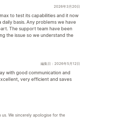
2026年3月20日
ax to test its capabilities and it now
a daily basis. Any problems we have
 part. The support team have been
ning the issue so we understand the
編集日：2026年5月12日
way with good communication and
xcellent, very efficient and saves
us. We sincerely apologise for the