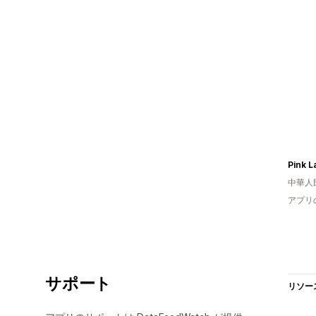
Pink L
中華人
アプリ
サポート
リソー