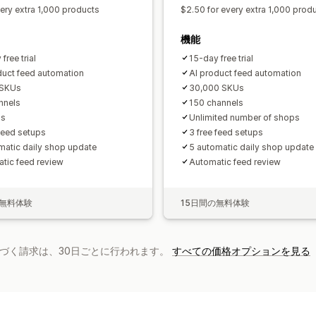
very extra 1,000 products
$2.50 for every extra 1,000 prod
機能
free trial
15-day free trial
duct feed automation
AI product feed automation
 SKUs
30,000 SKUs
nnels
150 channels
ps
Unlimited number of shops
 feed setups
3 free feed setups
matic daily shop update
5 automatic daily shop update
tic feed review
Automatic feed review
の無料体験
15日間の無料体験
基づく請求は、30日ごとに行われます。
すべての価格オプションを見る