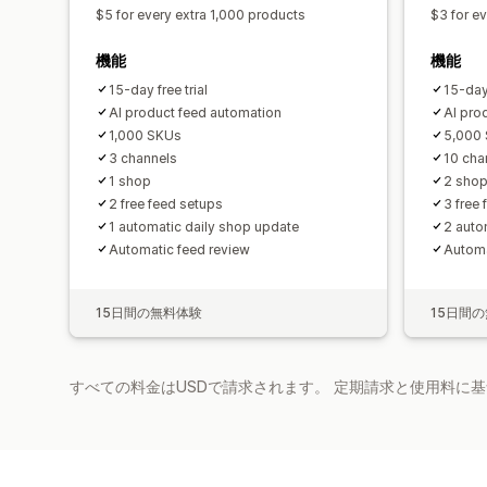
$5 for every extra 1,000 products
$3 for e
機能
機能
15-day free trial
15-day 
AI product feed automation
AI pro
1,000 SKUs
5,000
3 channels
10 cha
1 shop
2 sho
2 free feed setups
3 free
1 automatic daily shop update
2 auto
Automatic feed review
Automa
15日間の無料体験
15日間
すべての料金はUSDで請求されます。 定期請求と使用料に