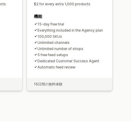
ucts
$2 for every extra 1,000 products
機能
15-day free trial
Everything included in the Agency plan
100,000 SKUs
Unlimited channels
Unlimited number of shops
5 free feed setups
Dedicated Customer Success Agent
Automatic feed review
15日間の無料体験