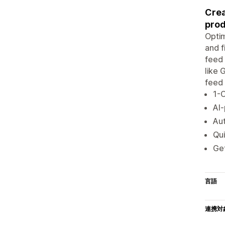
Crea
prod
Optim
and f
feed 
like 
feed 
1-C
AI-
Aut
Qui
Get
言語
連携対