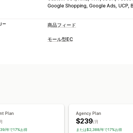
Google Shopping, Google Ads
UCP, B
リー
商品フィード
フィードのカスタマイズ
モール型EC
AIマッピング
カスタムラベル
リスティング管理
フィード管理
フィードオートメーション
商品フィー
商品の同期
フィードの最適化
nt Plan
Agency Plan
$239
/月
/月
39/年で17%お得
または$2,388/年で17%お得