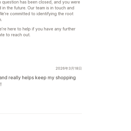
n question has been closed, and you were
 in the future. Our team is in touch and
We’re committed to identifying the root
n.
’re here to help if you have any further
te to reach out.
2026年3月18日
 and really helps keep my shopping
!