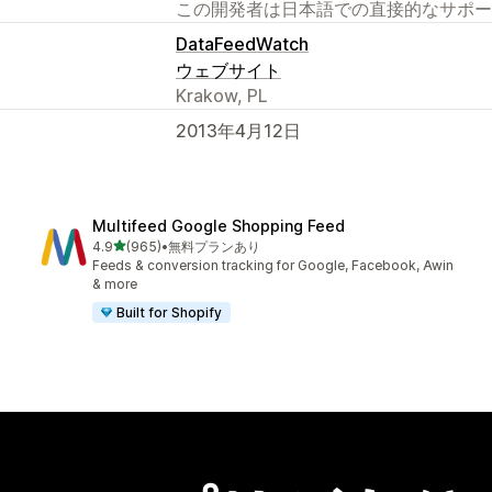
この開発者は日本語での直接的なサポー
DataFeedWatch
ウェブサイト
Krakow, PL
2013年4月12日
Multifeed Google Shopping Feed
5つ星中
4.9
(965)
•
無料プランあり
合計レビュー数：965件
Feeds & conversion tracking for Google, Facebook, Awin
& more
Built for Shopify