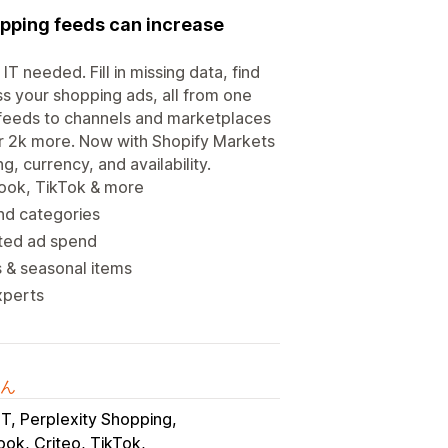
opping feeds can increase
T needed. Fill in missing data, find
ss your shopping ads, all from one
feeds to channels and marketplaces
r 2k more. Now with Shopify Markets
, currency, and availability.
book, TikTok & more
and categories
sted ad spend
s & seasonal items
xperts
ん
T, Perplexity Shopping
ok, Criteo, TikTok