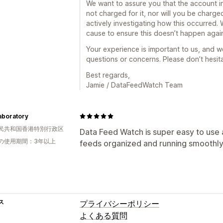
We want to assure you that the account i
not charged for it, nor will you be charged
actively investigating how this occurred. 
cause to ensure this doesn’t happen agai
Your experience is important to us, and we
questions or concerns. Please don’t hesita
Best regards,
Jamie / DataFeedWatch Team
aboratory
民共和国香港特別行政区
Data Feed Watch is super easy to use
の使用期間：3年以上
feeds organized and running smoothly
ス
プライバシーポリシー
よくある質問