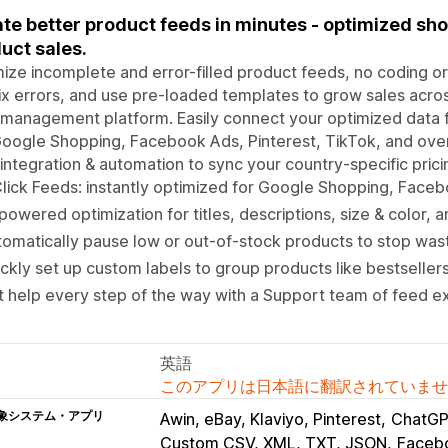
te better product feeds in minutes - optimized sh
uct sales.
ize incomplete and error-filled product feeds, no coding or I
ix errors, and use pre-loaded templates to grow sales acro
management platform. Easily connect your optimized data 
Google Shopping, Facebook Ads, Pinterest, TikTok, and ove
integration & automation to sync your country-specific pricing
lick Feeds: instantly optimized for Google Shopping, Face
powered optimization for titles, descriptions, size & color, 
omatically pause low or out-of-stock products to stop wa
ckly set up custom labels to group products like bestseller
 help every step of the way with a Support team of feed e
英語
このアプリは日本語に翻訳されていませ
象システム・アプリ
Awin, eBay, Klaviyo, Pinterest
ChatGP
Custom CSV, XML, TXT, JSON
Facebo