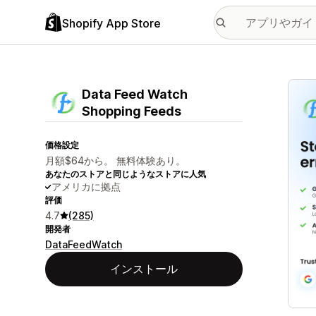
Shopify App Store
特集
Data Feed Watch
Shopping Feeds
価格設定
月額$64から。 無料体験あり。
あなたのストアと同じようなストアに人気
アメリカに拠点
評価
4.7
(285)
開発者
DataFeedWatch
インストール