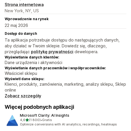
Strona internetowa
New York, NY, US
Wprowadzenie na rynek
22 maj 2026
Dostęp do danych
Ta aplikacja potrzebuje dostępu do następujących danych,
aby działać w Twoim sklepie. Dowiedz się, dlaczego,
przeglądając
politykę prywatności
dewelopera.
Wyświetlanie danych klientów:
Dane urządzenia i aktywności
Wyświetlanie danych pracowników i współpracowników:
Właściciel sklepu
Wyświetl dane sklepu:
Klienci, produkty, zamówienia, marketing, analizy sklepu, Sklep
online
Zobacz szczegóły
Więcej podobnych aplikacji
Microsoft Clarity: AI Insights
na 5 gwiazdek
4,6
(1 800)
•
Gratis
Łączna liczba recenzji: 1800
Optimize conversions with AI analytics, recordings, heatmaps