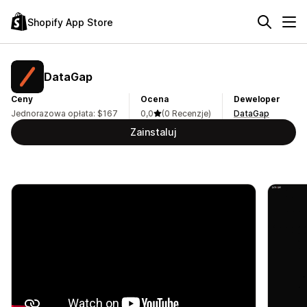
Shopify App Store
DataGap
Ceny
Ocena
Deweloper
Jednorazowa opłata: $167
0,0
(0 Recenzje)
DataGap
Zainstaluj