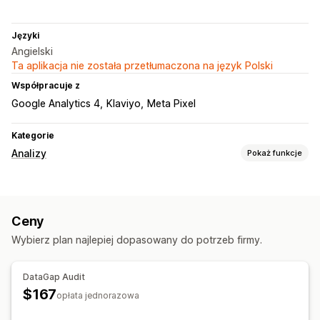
Języki
Angielski
Ta aplikacja nie została przetłumaczona na język Polski
Współpracuje z
Google Analytics 4
Klaviyo
Meta Pixel
Kategorie
Analizy
Pokaż funkcje
Zachowanie klientów
Śledzenie wydarzeń
Ceny
Marketing i sprzedaż
Wybierz plan najlepiej dopasowany do potrzeb firmy.
Analiza AI
Atrybucja marketingowa
Materiały wizualne i raporty
DataGap Audit
$167
Niestandardowe raporty
opłata jednorazowa