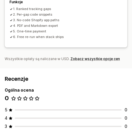
Funkcje
1. Ranked tracking gaps
2. Per-gap code snippets
3. No-code Shopify app paths
4. PDF and Markdown export
5. One-time payment
6. Free re-run when stack ships
Wszystkie opłaty są naliczane w USD.
Zobacz wszystkie opcje cen
Recenzje
Ogólna ocena
0
5
0
4
0
3
0