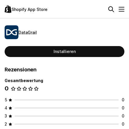
Shopify App Store
DataGrail
Installieren
Rezensionen
Gesamtbewertung
0
5
0
4
0
3
0
2
0