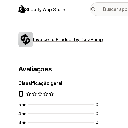
Shopify App Store
Invoice to Product by DataPump
Avaliações
Classificação geral
0
5
0
4
0
3
0