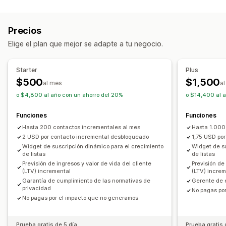
Campañas de gestión
Campañas de gestión
Cumplimiento
Suscripción
Localización
Consentimiento
Precios
Lista de captura de correos electrónicos
Elige el plan que mejor se adapte a tu negocio.
Lista de captura de SMS
Activadores y reglas
Geolocalización
Prueba A/B
Starter
Plus
$500
$1,500
al mes
a
o $4,800 al año con un ahorro del 20%
o $14,400 al 
Funciones
Funciones
Hasta 200 contactos incrementales al mes
Hasta 1.000
2 USD por contacto incremental desbloqueado
1,75 USD po
Widget de suscripción dinámico para el crecimiento
Widget de su
de listas
de listas
Previsión de ingresos y valor de vida del cliente
Previsión de
(LTV) incremental
(LTV) incre
Garantía de cumplimiento de las normativas de
Gerente de é
privacidad
No pagas po
No pagas por el impacto que no generamos
Prueba gratis de 5 día
Prueba gratis 