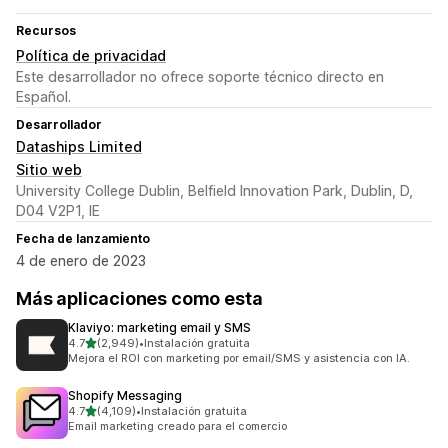
Recursos
Política de privacidad
Este desarrollador no ofrece soporte técnico directo en
Español.
Desarrollador
Dataships Limited
Sitio web
University College Dublin, Belfield Innovation Park, Dublin, D,
D04 V2P1, IE
Fecha de lanzamiento
4 de enero de 2023
Más aplicaciones como esta
Klaviyo: marketing email y SMS
de 5 estrellas
4.7
(2,949)
•
Instalación gratuita
2949 reseñas en total
Mejora el ROI con marketing por email/SMS y asistencia con IA.
Shopify Messaging
de 5 estrellas
4.7
(4,109)
•
Instalación gratuita
4109 reseñas en total
Email marketing creado para el comercio