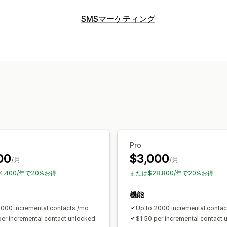
キャンペーンタイプ
SMSマーケティング
チェックアウトメール
キャンペーン管理
キャンペーン管理
コンプライアンス
オプトイン
ローカライズ
同意収集
メールアドレ
トリガーとルール
ジオロケーション
Pro
00
$3,000
/月
/月
4,400/年で20%お得
または$28,800/年で20%お得
機能
1000 incremental contacts /mo
Up to 2000 incremental contac
per incremental contact unlocked
$1.50 per incremental contact 