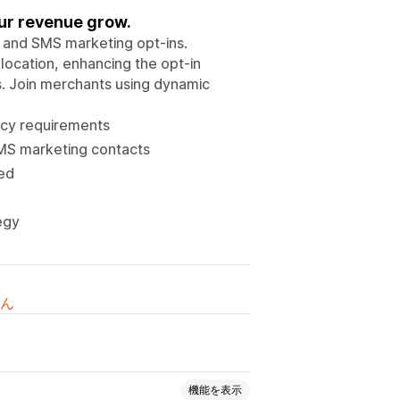
ur revenue grow.
l and SMS marketing opt-ins.
location, enhancing the opt-in
s. Join merchants using dynamic
acy requirements
MS marketing contacts
zed
egy
ん
機能を表示