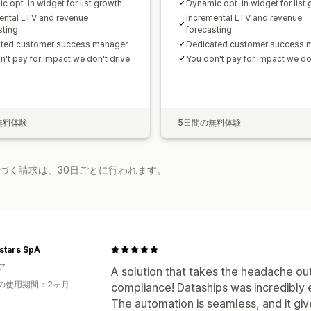
c opt-in widget for list growth
Dynamic opt-in widget for list
ental LTV and revenue
Incremental LTV and revenue
sting
forecasting
ted customer success manager
Dedicated customer success 
n't pay for impact we don't drive
You don't pay for impact we do
無料体験
5日間の無料体験
基づく請求は、30日ごとに行われます。
stars SpA
ア
A solution that takes the headache ou
の使用期間：2ヶ月
compliance! Dataships was incredibly e
The automation is seamless, and it gi