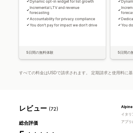
Dynamic opt-in widget for list growth
Dynami
Incremental LTV and revenue
Increm
forecasting
foreca
Accountability for privacy compliance
Dedica
You don't pay for impact we don't drive
You do
5日間の無料体験
5日間の
すべての料金はUSDで請求されます。 定期請求と使用料に
レビュー
Alpine
(72)
イタリ
アプリ
総合評価