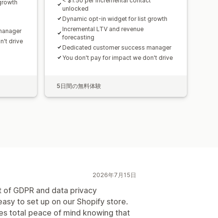
< $1.50 per incremental contact
 growth
unlocked
Dynamic opt-in widget for list growth
Incremental LTV and revenue
manager
forecasting
n't drive
Dedicated customer success manager
You don't pay for impact we don't drive
5日間の無料体験
2026年7月15日
t of GDPR and data privacy
asy to set up on our Shopify store.
ves total peace of mind knowing that