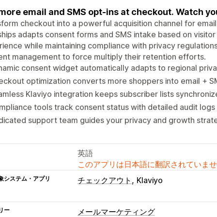
more email and SMS opt-ins at checkout. Watch yo
form checkout into a powerful acquisition channel for emai
hips adapts consent forms and SMS intake based on visitor 
ience while maintaining compliance with privacy regulation
nt management to force multiply their retention efforts.
amic consent widget automatically adapts to regional priv
ckout optimization converts more shoppers into email + S
mless Klaviyo integration keeps subscriber lists synchroni
pliance tools track consent status with detailed audit logs
icated support team guides your privacy and growth strat
英語
このアプリは日本語に翻訳されていませ
象システム・アプリ
チェックアウト
Klaviyo
リー
メールマーケティング