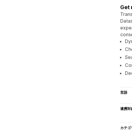
Get 
Trans
Datas
exper
conse
Dyn
Che
Sea
Com
Ded
言語
連携対
カテゴ