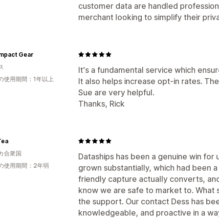
customer data are handled profession
merchant looking to simplify their pr
Impact Gear
ス
It's a fundamental service which ensur
の使用期間：1年以上
It also helps increase opt-in rates. Th
Sue are very helpful.
Thanks, Rick
Tea
カ合衆国
Dataships has been a genuine win for u
の使用期間：2年弱
grown substantially, which had been a
friendly capture actually converts, an
know we are safe to market to. What s
the support. Our contact Dess has bee
knowledgeable, and proactive in a way