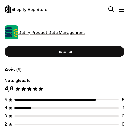
Shopify App Store
Datify Product Data Management
Installer
Avis
(6)
Note globale
4,8
5
5
4
1
3
0
2
0