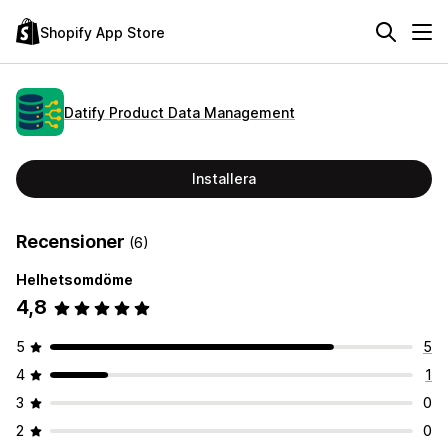
Shopify App Store
Datify Product Data Management
Installera
Recensioner
(6)
Helhetsomdöme
4,8
5
5
4
1
3
0
2
0