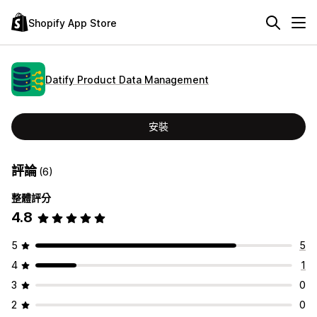
Shopify App Store
Datify Product Data Management
安裝
評論
(6)
整體評分
4.8
5
5
4
1
3
0
2
0