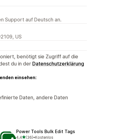
ten Support auf Deutsch an.
92109, US
niert, benötigt sie Zugriff auf die
dest du in der
Datenschutzerklärung
genden einsehen:
finierte Daten, andere Daten
Power Tools Bulk Edit Tags
von 5 Sternen
4,4
(36)
•
Kostenlos