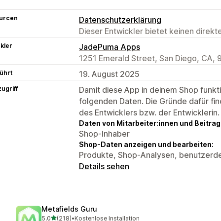
urcen
Datenschutzerklärung
Dieser Entwickler bietet keinen direk
kler
JadePuma Apps
1251 Emerald Street, San Diego, CA, 
ührt
19. August 2025
ugriff
Damit diese App in deinem Shop funktio
folgenden Daten. Die Gründe dafür fin
des Entwicklers bzw. der Entwicklerin.
Daten von Mitarbeiter:innen und Beitra
Shop-Inhaber
Shop-Daten anzeigen und bearbeiten:
Produkte, Shop-Analysen, benutzerde
Details sehen
Metafields Guru
von 5 Sternen
5,0
(218)
•
Kostenlose Installation