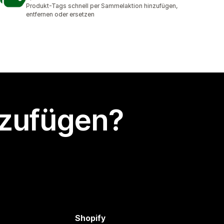
36 Rezensionen insgesamt
Produkt-Tags schnell per Sammelaktion hinzufügen,
entfernen oder ersetzen
nzufügen?
Shopify