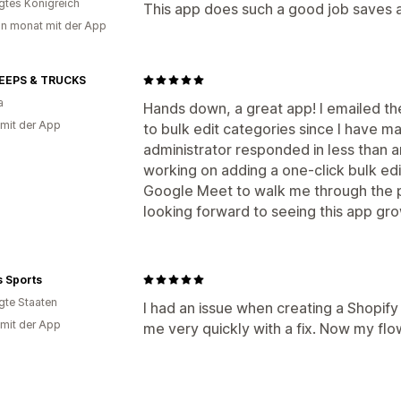
igtes Königreich
This app does such a good job saves a
in monat mit der App
EEPS & TRUCKS
a
Hands down, a great app! I emailed th
 mit der App
to bulk edit categories since I have m
administrator responded in less than a
working on adding a one-click bulk edi
Google Meet to walk me through the pr
looking forward to seeing this app grow
s Sports
igte Staaten
I had an issue when creating a Shopif
 mit der App
me very quickly with a fix. Now my flo