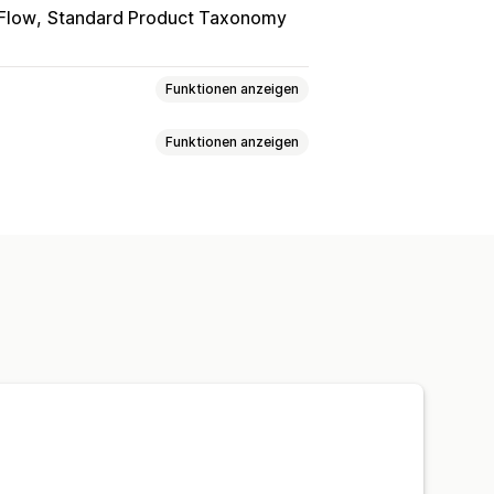
Flow
Standard Product Taxonomy
Funktionen anzeigen
Funktionen anzeigen
onen
xt
Referenzen
und Filtern
Geplante Aufgaben
tor