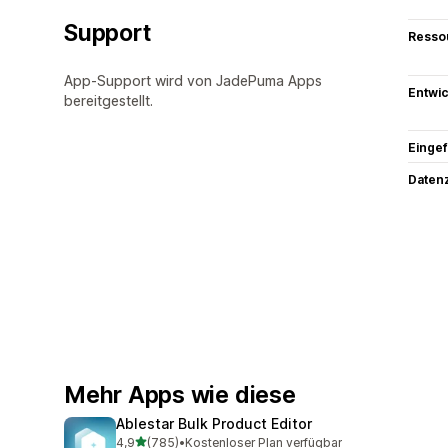
Support
Resso
App-Support wird von JadePuma Apps
Entwic
bereitgestellt.
Eingef
Datenz
Mehr Apps wie diese
Ablestar Bulk Product Editor
von 5 Sternen
4,9
(785)
•
Kostenloser Plan verfügbar