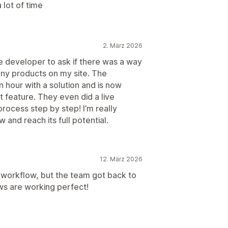
 lot of time
2. März 2026
e developer to ask if there was a way
any products on my site. The
n hour with a solution and is now
t feature. They even did a live
ocess step by step! I’m really
 and reach its full potential.
12. März 2026
y workflow, but the team got back to
ws are working perfect!