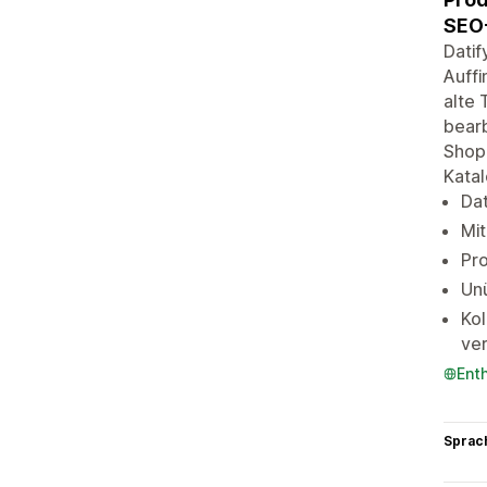
SEO-
Datif
Auffi
alte 
bearb
Shopi
Katal
Dat
Mit
Pro
Un
Kol
ve
Ent
Sprac