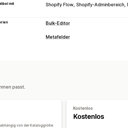
ibel mit
Shopify Flow
Shopify-Adminbereich
orien
Bulk-Editor
Bearbeitbare Ressourcen
Metafelder
Produkte
Tags
Metafelder
Kollekti
Metafeldarten
Aktionen
Produkte
Standard
Metaobjects
Te
KI-Assistenz
Datenmigration
Suchen 
Management-Tools
Massenbearbeitung
Datensynchronisierung
Metafeld-Edi
hmen passt.
Kostenlos
Kostenlos
d abhängig von der Kataloggröße: