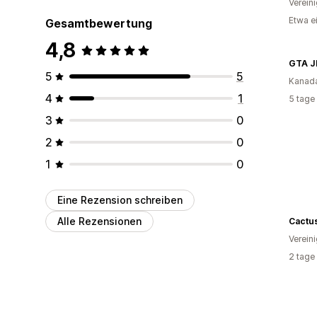
Verein
Etwa e
Gesamtbewertung
4,8
GTA J
5
5
Kanad
4
1
5 tage
3
0
2
0
1
0
Eine Rezension schreiben
Alle Rezensionen
Cactu
Verein
2 tage