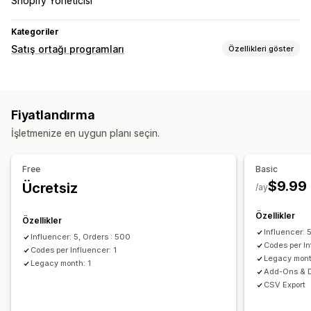
Shopify Yöneticisi
Kategoriler
Satış ortağı programları
Özellikleri göster
Komisyon seçenekleri
Otomatik kurallar
İzleme
Özel komisyon
Fiyatlandırma
Performans bonusları
Kademeli avantajlar
İşletmenize en uygun planı seçin.
Yönlendirme yönetimi
Başarı takibi
Analizler
Otomatik izleme
İndirimler
Free
Basic
Çok düzeyli takip
Gerçek zamanlı takip
$9.99
Ücretsiz
/ay
Özellikler
Özellikler
Influencer: 
Influencer: 5, Orders : 500
Codes per In
Codes per Influencer: 1
Legacy mont
Legacy month: 1
Add-Ons & 
CSV Export