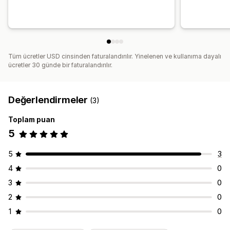
Tüm ücretler USD cinsinden faturalandırılır. Yinelenen ve kullanıma dayalı
ücretler 30 günde bir faturalandırılır.
Değerlendirmeler
(3)
Toplam puan
5
5
3
4
0
3
0
2
0
1
0