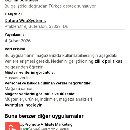
Bu geliştirici doğrudan Türkçe destek sunmuyor.
Geliştirici
Datora WebSystems
Pfälzerstr.9, Gütersloh, 33332, DE
Yayınlanma
4 Şubat 2026
Veri erişimi
Bu uygulamanın mağazanızda kullanılabilmesi için aşağıdaki
verilere erişmesi gerekir. Nedenini geliştiricinin
gizlilik politikası
belgesinden öğrenin.
Müşteri verilerini görüntüle:
Hassas veriler
Personel ve katkıda bulunan verilerini görüntüle:
Mağaza sahibi
Mağaza verilerini görüntüle ve düzenle:
Müşteriler, ürünler, indirimler, mağaza analizleri
Ayrıntıları inceleyin
Buna benzer diğer uygulamalar
UpPromote Affiliate Marketing
5 yıldız üzerinden
4,9
(3.593)
•
Ücretsiz yükleme