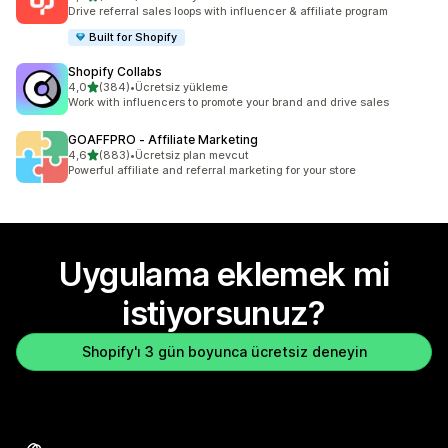
toplam 3593 değerlendirme
Drive referral sales loops with influencer & affiliate program
Built for Shopify
Shopify Collabs
5 yıldız üzerinden
4,0
(384)
•
Ücretsiz yükleme
toplam 384 değerlendirme
Work with influencers to promote your brand and drive sales
GOAFFPRO ‑ Affiliate Marketing
5 yıldız üzerinden
4,6
(883)
•
Ücretsiz plan mevcut
toplam 883 değerlendirme
Powerful affiliate and referral marketing for your store
Uygulama eklemek mi
istiyorsunuz?
Shopify'ı 3 gün boyunca ücretsiz deneyin