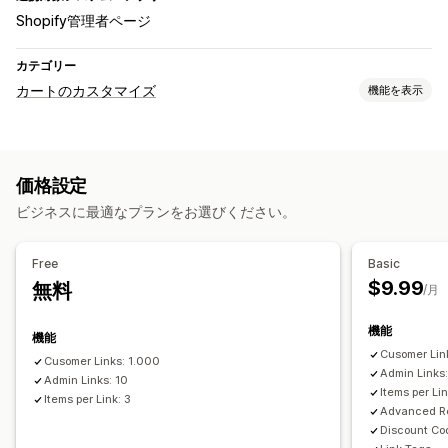
Shopify管理者ページ
カテゴリー
カートのカスタマイズ
機能を表示
カートの表示
カスタムルール
プロモーション
価格設定
アップセル
ビジネスに最適なプランをお選びください。
一括割引
チェックアウト環境のカスタマイズ
Free
Basic
$9.99
無料
自動ディスカウント
ワンクリックアップセル
/月
チェックアウトまでスキップ
カート共有
機能
機能
Cusomer Lin
Cusomer Links: 1.000
Admin Links
Admin Links: 10
Items per Lin
Items per Link: 3
Advanced R
Discount Co