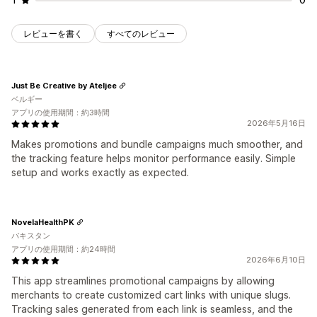
レビューを書く
すべてのレビュー
Just Be Creative by Ateljee
ベルギー
アプリの使用期間：約3時間
2026年5月16日
Makes promotions and bundle campaigns much smoother, and
the tracking feature helps monitor performance easily. Simple
setup and works exactly as expected.
NovelaHealthPK
パキスタン
アプリの使用期間：約24時間
2026年6月10日
This app streamlines promotional campaigns by allowing
merchants to create customized cart links with unique slugs.
Tracking sales generated from each link is seamless, and the