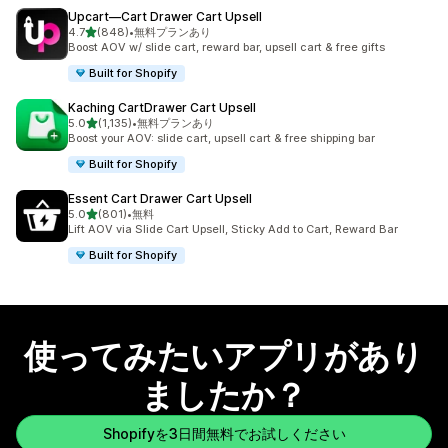
Upcart—Cart Drawer Cart Upsell
5つ星中
4.7
(848)
•
無料プランあり
合計レビュー数：848件
Boost AOV w/ slide cart, reward bar, upsell cart & free gifts
Built for Shopify
Kaching CartDrawer Cart Upsell
5つ星中
5.0
(1,135)
•
無料プランあり
合計レビュー数：1135件
Boost your AOV: slide cart, upsell cart & free shipping bar
Built for Shopify
Essent Cart Drawer Cart Upsell
5つ星中
5.0
(801)
•
無料
合計レビュー数：801件
Lift AOV via Slide Cart Upsell, Sticky Add to Cart, Reward Bar
Built for Shopify
使ってみたいアプリがあり
ましたか？
Shopifyを3日間無料でお試しください