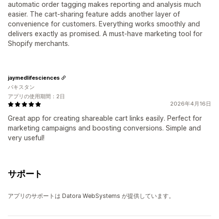
automatic order tagging makes reporting and analysis much
easier. The cart-sharing feature adds another layer of
convenience for customers. Everything works smoothly and
delivers exactly as promised. A must-have marketing tool for
Shopify merchants.
jaymedlifesciences
パキスタン
アプリの使用期間：2日
2026年4月16日
Great app for creating shareable cart links easily. Perfect for
marketing campaigns and boosting conversions. Simple and
very useful!
サポート
アプリのサポートは Datora WebSystems が提供しています。