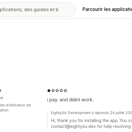
Parcourir les applicat
n
ue
i pay. and didnt work.
es d’utilisation de
cation
EightySix Development a répondu 24 juillet 20
Hi, thank you for installing the app. You c
contact@eightysix.dev for help resolving