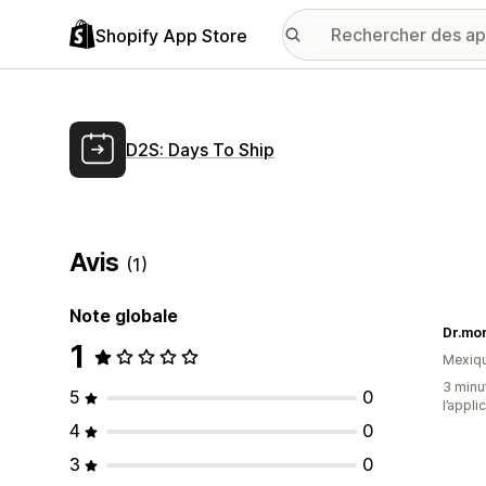
Shopify App Store
D2S: Days To Ship
Avis
(1)
Note globale
Dr.mo
1
Mexiq
3 minut
5
0
l’appli
4
0
3
0