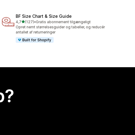
BF Size Chart & Size Guide
ud af 5 stjerner
4,7
(127)
•
Gratis abonnement tilgængeligt
127 anmeldelser i alt
Opret nemt størrelsesguider og tabeller, og reducér
antallet af returneringer
Built for Shopify
p?