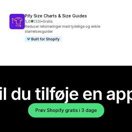
Pify Size Charts & Size Guides
ud af 5 stjerner
5,0
(33)
•
Gratis
33 anmeldelser i alt
Reducer returneringer med tydelige og enkle
størrelsesguider
Built for Shopify
il du tilføje en ap
Prøv Shopify gratis i 3 dage