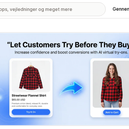
Gennem
ri med udvalgte billeder