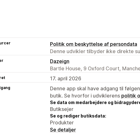
urcer
Politik om beskyttelse af persondata
Denne udvikler tilbyder ikke direkte s
er
Dazeign
Bartle House, 9 Oxford Court, Manch
ret
17. april 2026
dgang
Denne app skal have adgang til følgend
butik. Se hvorfor i udviklerens
politik
Se data om medarbejdere og bidragyder
Butiksejer
Se og rediger butiksdata:
Produkter
Se detaljer