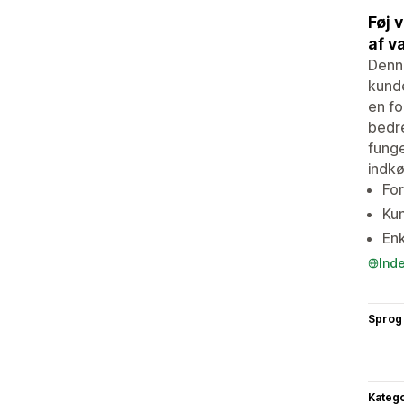
Føj 
af v
Denne
kunde
en fo
bedre
funge
indk
For
Kun
Enk
Ind
Sprog
Katego