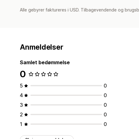
Alle gebyrer faktureres i USD. Tilbagevendende og brugsb
Anmeldelser
Samlet bedømmelse
0
5
0
4
0
3
0
2
0
1
0