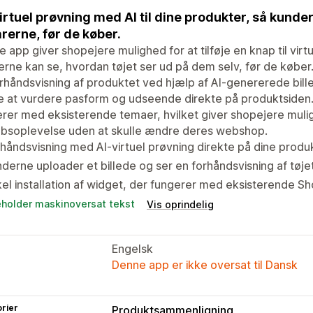
virtuel prøvning med AI til dine produkter, så kund
arerne, før de køber.
 app giver shopejere mulighed for at tilføje en knap til virt
rne kan se, hvordan tøjet ser ud på dem selv, før de køber
rhåndsvisning af produktet ved hjælp af AI-genererede bil
 at vurdere pasform og udseende direkte på produktsiden. 
rer med eksisterende temaer, hvilket giver shopejere muligh
øbsoplevelse uden at skulle ændre deres webshop.
håndsvisning med AI-virtuel prøvning direkte på dine produ
derne uploader et billede og ser en forhåndsvisning af tøje
el installation af widget, der fungerer med eksisterende S
eholder maskinoversat tekst
Vis oprindelig
Engelsk
Denne app er ikke oversat til Dansk
rier
Produktsammenligning