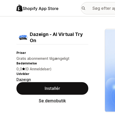
Shopify App Store
Galle
Dazeign ‑ AI Virtual Try
On
Priser
Gratis abonnement tilgængeligt
Bedømmelse
0,0
(0 Anmeldelser)
Udvikler
Dazeign
Installér
Se demobutik