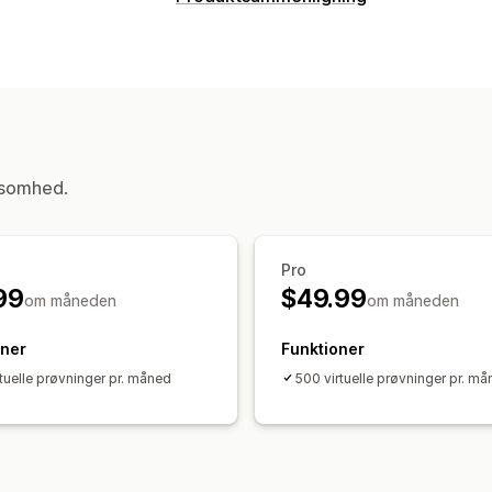
Sammenligningsværktøjer
Virtuel prøvning
Anbefalinger med kun
ksomhed.
Pro
99
$49.99
om måneden
om måneden
oner
Funktioner
rtuelle prøvninger pr. måned
500 virtuelle prøvninger pr. m