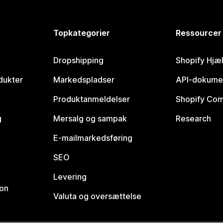
Topkategorier
Ressourcer
Dropshipping
Shopify Hjæ
dukter
Markedspladser
API-dokume
Produktanmeldelser
Shopify Co
g
Mersalg og sampak
Research
E-mailmarkedsføring
SEO
Levering
ion
Valuta og oversættelse