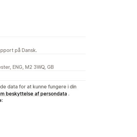
upport på Dansk.
ester, ENG, M2 3WQ, GB
e data for at kunne fungere i din
 om beskyttelse af persondata
.
e: