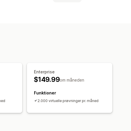
stig intelligens
Billeder
Enterprise
$149.99
om måneden
Funktioner
åned
2.000 virtuelle prøvninger pr. måned