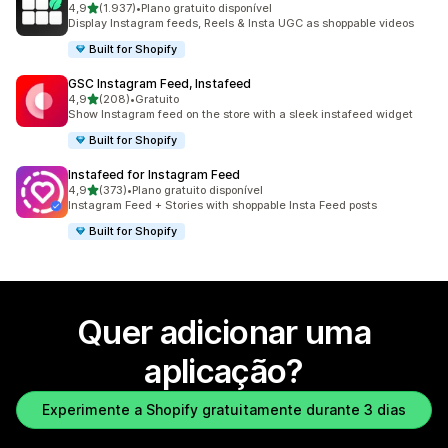
de 5 estrelas
4,9
(1.937)
•
Plano gratuito disponível
1937 total de avaliações
Display Instagram feeds, Reels & Insta UGC as shoppable videos
Built for Shopify
GSC Instagram Feed, Instafeed
de 5 estrelas
4,9
(208)
•
Gratuito
208 total de avaliações
Show Instagram feed on the store with a sleek instafeed widget
Built for Shopify
Instafeed for Instagram Feed
de 5 estrelas
4,9
(373)
•
Plano gratuito disponível
373 total de avaliações
Instagram Feed + Stories with shoppable Insta Feed posts
Built for Shopify
Quer adicionar uma
aplicação?
Experimente a Shopify gratuitamente durante 3 dias