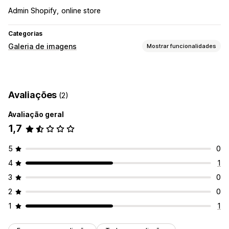
Admin Shopify
online store
Categorias
Galeria de imagens
Mostrar funcionalidades
Tipos de galeria
Carrossel
Fila
Lista
Controlo deslizante
Avaliações
(2)
Personalização
Avaliação geral
Reatividade móvel
1,7
5
0
4
1
3
0
2
0
1
1