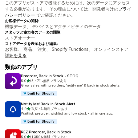
このアプリがストアで機能するためには、次のデータにアクセス
する必要があります。 その理由については、開発者向けの
プライ
バシーポリシー
でご確認ください。
お客様データの閲覧:
機微データ、 デバイスとアクティビティのデータ
スタッフと協力者のデータの閲覧:
ストアオーナー
ストアデータを表示および編集:
お客様、 商品、 注文、 Shopify Functions、 オンラインストア
詳細を見る
類似のアプリ
Preorder, Back In Stock ‑ STOQ
5つ星中
5.0
(3,471)
•
無料プランあり
合計レビュー数：3471件
Grow sales with preorders, 'notify me' & back in stock alerts
Built for Shopify
Notify Me! Back in Stock Alert
5つ星中
4.9
(3,514)
•
無料プランあり
合計レビュー数：3514件
Waitlist, preorder, wishlist and low stock - all in one app.
Built for Shopify
REZ Preorder, Back In Stock
5つ星中
5.0
(1,359)
•
無料プランあり