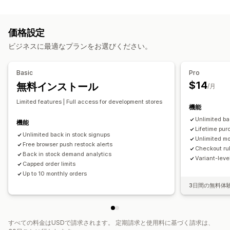
通知
価格ベース
商品固有
バリケーション固有
コレクション固有
自動アラート
手動アラート
バッチ送信
在庫僅少
再入荷
購入頻度
顧客タグ
ジオロケーション
配送方法
価格設定
複数言語
ウェブプッシュ
メール
SMS
在庫切れ
通知設定
ビジネスに最適なプランをお選びください。
カスタムアラート
カートアラート
チェックアウトアラート
商品ページアラート
カスタマイズ
ポップアップ
カスタムブランディング
カスタムメッセージ
Basic
Pro
アラート設定
通知テンプレート
通知ボタン
ポップアップ
複数言語
翻訳
$14
無料インストール
/月
ウェイトリスト
Limited features | Full access for development stores
機能
分析とレポート
Unlimited ba
機能
顧客需要
在庫レポート
パフォーマンスレポート
売上予測
Lifetime pur
Unlimited back in stock signups
在庫追跡
Unlimited mo
Free browser push restock alerts
Checkout rul
Back in stock demand analytics
Variant-lev
Capped order limits
Up to 10 monthly orders
3日間の無料体
すべての料金はUSDで請求されます。 定期請求と使用料に基づく請求は、