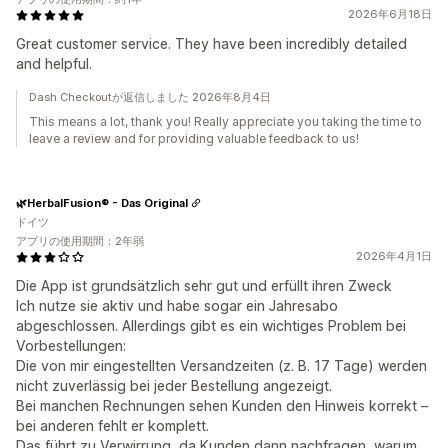
2026年6月18日
Great customer service. They have been incredibly detailed
and helpful.
Dash Checkoutが返信しました 2026年8月4日
This means a lot, thank you! Really appreciate you taking the time to
leave a review and for providing valuable feedback to us!
🌿HerbalFusion® - Das Original
ドイツ
アプリの使用期間：2年弱
2026年4月1日
Die App ist grundsätzlich sehr gut und erfüllt ihren Zweck
Ich nutze sie aktiv und habe sogar ein Jahresabo
abgeschlossen. Allerdings gibt es ein wichtiges Problem bei
Vorbestellungen:
Die von mir eingestellten Versandzeiten (z. B. 17 Tage) werden
nicht zuverlässig bei jeder Bestellung angezeigt.
Bei manchen Rechnungen sehen Kunden den Hinweis korrekt –
bei anderen fehlt er komplett.
Das führt zu Verwirrung, da Kunden dann nachfragen, warum