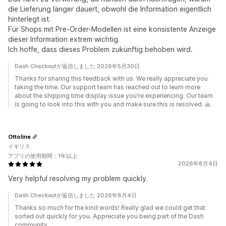
die Lieferung länger dauert, obwohl die Information eigentlich
hinterlegt ist.
Für Shops mit Pre-Order-Modellen ist eine konsistente Anzeige
dieser Information extrem wichtig.
Ich hoffe, dass dieses Problem zukünftig behoben wird.
Dash Checkoutが返信しました 2026年5月30日
Thanks for sharing this feedback with us. We really appreciate you
taking the time. Our support team has reached out to learn more
about the shipping time display issue you're experiencing. Our team
is going to look into this with you and make sure this is resolved. 🙏
Ottoline
イギリス
アプリの使用期間：1年以上
2026年8月4日
Very helpful resolving my problem quickly.
Dash Checkoutが返信しました 2026年8月4日
Thanks so much for the kind words! Really glad we could get that
sorted out quickly for you. Appreciate you being part of the Dash
community.