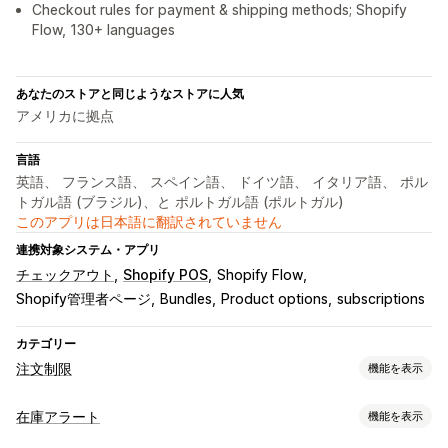
Checkout rules for payment & shipping methods; Shopify
Flow, 130+ languages
あなたのストアと同じようなストアに人気
アメリカに拠点
言語
英語、 フランス語、 スペイン語、 ドイツ語、 イタリア語、 ポル
トガル語 (ブラジル)、と ポルトガル語 (ポルトガル)
このアプリは日本語に翻訳されていません
連携対象システム・アプリ
チェックアウト
Shopify POS
Shopify Flow
Shopify管理者ページ
Bundles
Product options
subscriptions
カテゴリー
注文制限
機能を表示
制限ルール
在庫アラート
機能を表示
カートベース
最大数量
最小数量
時間ベース
重量ベース